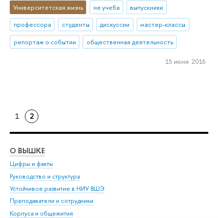
Университетская жизнь
не учеба
выпускники
профессора
студенты
дискуссии
мастер-классы
репортаж о событии
общественная деятельность
15 июня 2016
1
2
О ВЫШКЕ
ОБ
Цифры и факты
Ли
Руководство и структура
Дов
Устойчивое развитие в НИУ ВШЭ
Ол
Преподаватели и сотрудники
При
Корпуса и общежития
Вы