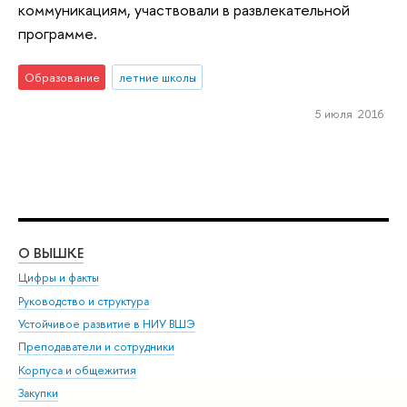
коммуникациям, участвовали в развлекательной
программе.
Образование
летние школы
5 июля 2016
О ВЫШКЕ
ОБ
Цифры и факты
Ли
Руководство и структура
Дов
Устойчивое развитие в НИУ ВШЭ
Ол
Преподаватели и сотрудники
При
Корпуса и общежития
Вы
Закупки
При