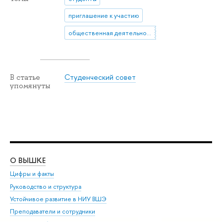
приглашение к участию
общественная деятельность
Студенческий совет
В статье
упомянуты
О ВЫШКЕ
ОБ
Цифры и факты
Ли
Руководство и структура
Дов
Устойчивое развитие в НИУ ВШЭ
Ол
Преподаватели и сотрудники
При