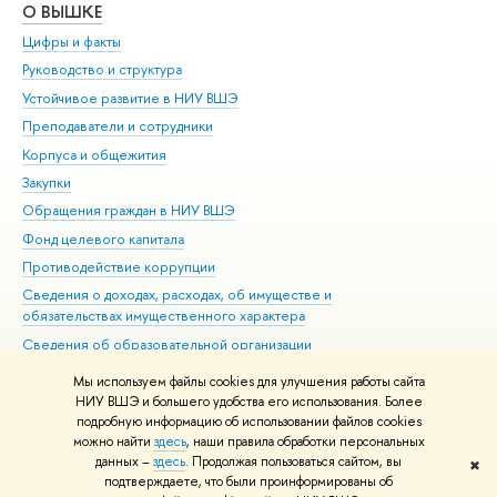
О ВЫШКЕ
ОБ
Цифры и факты
Ли
Руководство и структура
Дов
Устойчивое развитие в НИУ ВШЭ
Ол
Преподаватели и сотрудники
При
Корпуса и общежития
Вы
Закупки
При
Обращения граждан в НИУ ВШЭ
Ас
Фонд целевого капитала
До
Противодействие коррупции
Цен
Сведения о доходах, расходах, об имуществе и
Би
обязательствах имущественного характера
Об
Сведения об образовательной организации
Обр
Людям с ограниченными возможностями здоровья
Мы используем файлы cookies для улучшения работы сайта
Единая платежная страница
НИУ ВШЭ и большего удобства его использования. Более
подробную информацию об использовании файлов cookies
Работа в Вышке
можно найти
здесь
, наши правила обработки персональных
данных –
здесь
. Продолжая пользоваться сайтом, вы
✖
Редактору
подтверждаете, что были проинформированы об