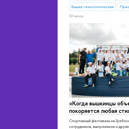
Вышка технологическая
Прио
30 июня
«Когда вышкинцы объ­ед
покоряется любая сти
Спортивный фестиваль на Гребном
сотрудников, выпускников и друз