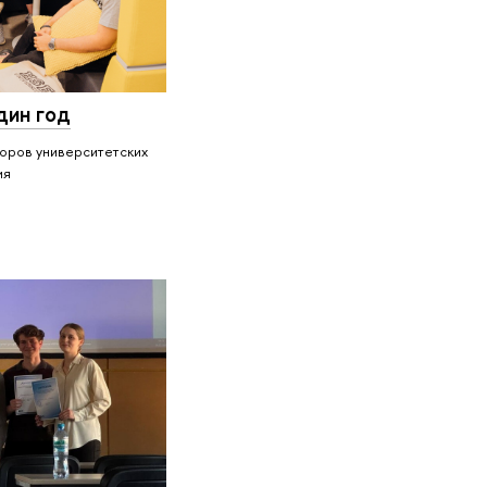
дин год
торов университетских
ия