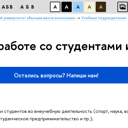
АБВ
АБВ
А
А
А
А
А
й университет «Высшая школа экономики»
Учебные подразделения
работе со студентами
Остались вопросы? Напиши нам!
 студентов во внеучебную деятельность (спорт, наука, в
студенческое предпринимательство и пр.);