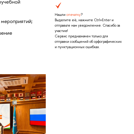
еучебной
Нашли
опечатку
?
х мероприятий;
Выделите её, нажмите Ctrl+Enter и
отправьте нам уведомление. Спасибо за
участие!
шение
Сервис предназначен только для
отправки сообщений об орфографических
и пунктуационных ошибках.