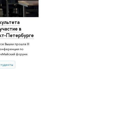
культета
участие в
кт-Петербурге
се Вышки прошла III
конференция по
 «Майский форум».
студенты