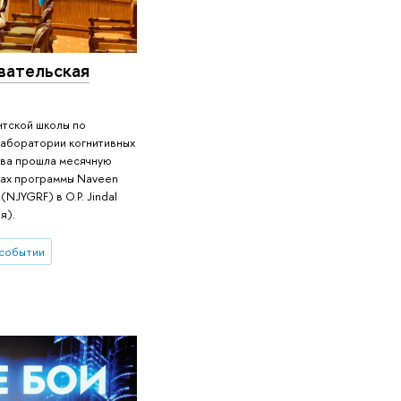
вательская
нтской школы по
Лаборатории когнитивных
ва прошла месячную
ках программы Naveen
 (NJYGRF) в O.P. Jindal
я).
 событии