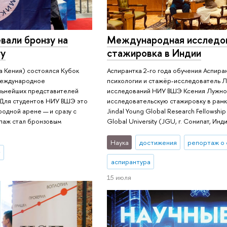
вали бронзу на
Международная исследо
гу
стажировка в Индии
а Кения) состоялся Кубок
Аспирантка 2-го года обучения Аспира
международное
психологии и стажёр-исследователь 
льнейших представителей
исследований НИУ ВШЭ Ксения Лужно
. Для студентов НИУ ВШЭ это
исследовательскую стажировку в рам
одной арене — и сразу с
Jindal Young Global Research Fellowship
ипаж стал бронзовым
Global University (JGU, г. Сонипат, Инди
Наука
достижения
репортаж о
т
аспирантура
15 июля