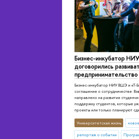
Бизнес-инкубатор НИУ
договорились развива
предпринимательство
Бизнес-инкубатор НИУ ВШЭ и «Т-Б
соглашение о сотрудничестве. Вз
направлено на развитие студенче
поддержку студентов, которые уж
проекты или только планируют сде
Университетская жизнь
ново
репортаж о событии
Програм