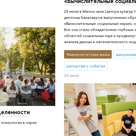
«Вычислительные социал
19 июня в Малом зале Центра культур
дипломы бакалавров выпускникам обр
«Вычислительные социальные науки», о
Все они стали обладателями глубоких з
областей социальных наук и продвину
анализа данных и математического мо
Университетская жизнь
выпускник
репортаж о событии
24 июня
е­лен­но­сти
 психологии в парке