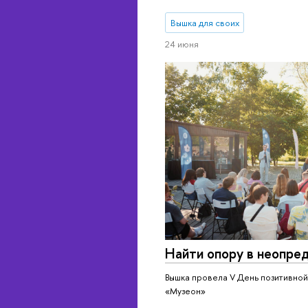
Вышка для своих
24 июня
Найти опору в не­опре­д
Вышка провела V День позитивной
«Музеон»