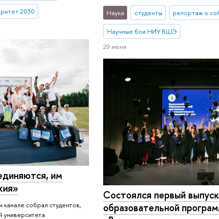
ритет 2030
Наука
студенты
репортаж о со
Научные бои НИУ ВШЭ
29 июня
и­ня­ют­ся, им
хия»
Состоялся первый выпуск
 канале собрал студентов,
образовательной програ
ей университета