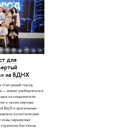
ст для
вертый
в» на ВДНХ
 стал умный город.
м — значит разбираться в
етыре исследователя
ми о своих научных
ей ВШЭ и зрительным
казались логистические
е козы, карьерные
стратегии биг-техов.