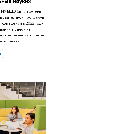
ьные науки»
 НИУ ВШЭ были вручены
азовательной программы
ткрывшейся в 2022 году.
наний в одной из
тых компетенций в сфере
делирования.
и