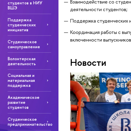
Взаимодействие со студен
студентов в НИУ
ВШЭ
деятельности студентов;
Поддержка
Поддержка студенческих ин
студенческих
инициатив
Координация работы с вып
включенности выпускников 
Студенческое
самоуправление
Волонтерская
Новости
деятельность
Социальная и
материальная
поддержка
Академическое
развитие
студентов
Студенческое
предпринимательство