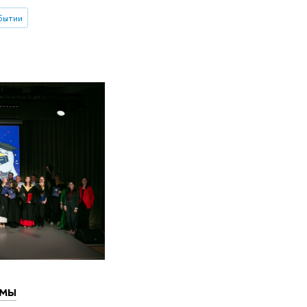
бытии
ммы