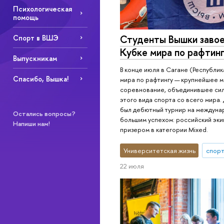
Психологическая
помощь
Студенты Вышки завое
Спорт в ВШЭ
Кубке мира по рафтин
Выпускникам
В конце июля в Сагане (Республик
Спасибо, Вышка!
мира по рафтингу — крупнейшее 
соревнование, объединившее си
этого вида спорта со всего мира
был дебютный турнир на междунар
Остались вопросы?
большим успехом: российский эк
Напиши нам!
призером в категории Mixed.
Университетская жизнь
спор
22 июля