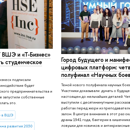
 ВШЭ и «Т-Бизнес»
Город будущего и манифе
ть студенческое
цифровых платформ: чет
полуфинал «Научных бое
изнес» подписали
Темой нового полуфинала научных боев
аимодействие будет
Участники доказывали: думать о будуще
ского предпринимательства и
настоящем до мельчайших деталей. Ч
е запустили собственные
выступили с десятиминутными рассказа
лать это.
работах перед жюри из преподавател
залом. В центре внимания в этот раз о
е в ВШЭ
драмы 1941 года, бактерии в кишечник
ловушки для новичков и антикризисные 
ма развития 2030