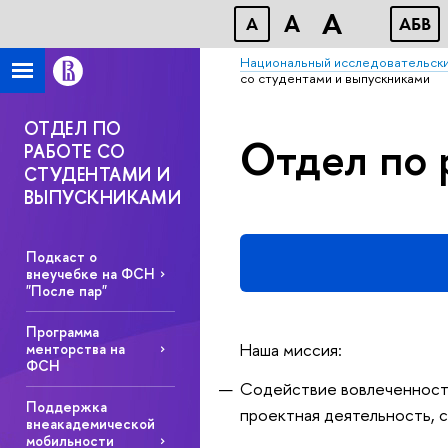
A
A
A
АБВ
Национальный исследовательски
со студентами и выпускниками
ОТДЕЛ ПО
Отдел по 
РАБОТЕ СО
СТУДЕНТАМИ И
ВЫПУСКНИКАМИ
Подкаст о
внеучебке на ФСН
"После пар"
Программа
Наша миссия:
менторства на
ФСН
Содействие вовлеченности
Поддержка
проектная деятельность, 
внеакадемической
мобильности