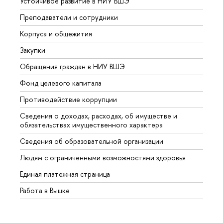
Устойчивое развитие в НИУ ВШЭ
Олим
Преподаватели и сотрудники
Прием
Корпуса и общежития
Вышк
Закупки
Прием
Обращения граждан в НИУ ВШЭ
Аспир
Фонд целевого капитала
Допол
Противодействие коррупции
Центр
Сведения о доходах, расходах, об имуществе и
Бизне
обязательствах имущественного характера
Образ
Сведения об образовательной организации
Обрат
Людям с ограниченными возможностями здоровья
Единая платежная страница
Работа в Вышке