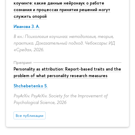
коучинге: какие данные нейронаук о работе
сознания и процессах принятия решений могут
служить опорой
Иванова З. А.
В кн.: Психология коучинга: методология, теория,
практика. Доказательный подход. Чебоксары: ИД
«Среда», 2026.
Препринт
Personality as attribution: Report-based traits and the
problem of what personality research measures
Shchebetenko S.
PsyArXiv. PsyArXiv. Society for the Improvement of
Psychological Science, 2026
Все публикации