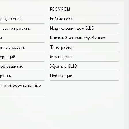
РЕСУРСЫ
разделения
Библиотека
льские проекты
Издательский дом ВШЭ
и
Книжный магазин «БукВышка»
онные советы
Типография
ертаций
Медиацентр
ое развитие
Журналы ВШЭ
гранты
Публикации
учно-информационные