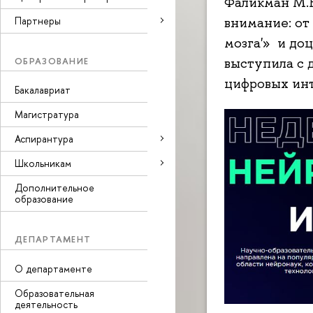
Фаликман М.В
Партнеры
внимание: от 
мозга'» и до
ОБРАЗОВАНИЕ
выступила с 
цифровых ин
Бакалавриат
Магистратура
Аспирантура
Школьникам
Дополнительное
образование
ДЕПАРТАМЕНТ
О департаменте
Образовательная
деятельность