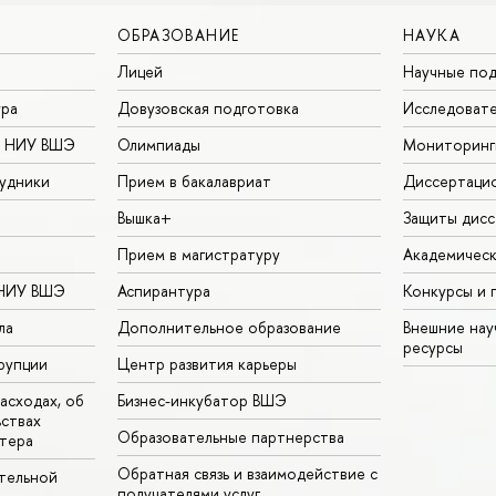
ОБРАЗОВАНИЕ
НАУКА
Лицей
Научные под
ура
Довузовская подготовка
Исследовате
в НИУ ВШЭ
Олимпиады
Мониторинг
удники
Прием в бакалавриат
Диссертаци
Вышка+
Защиты дисс
Прием в магистратуру
Академическ
 НИУ ВШЭ
Аспирантура
Конкурсы и 
ла
Дополнительное образование
Внешние на
ресурсы
рупции
Центр развития карьеры
асходах, об
Бизнес-инкубатор ВШЭ
ьствах
Образовательные партнерства
тера
Обратная связь и взаимодействие с
тельной
получателями услуг