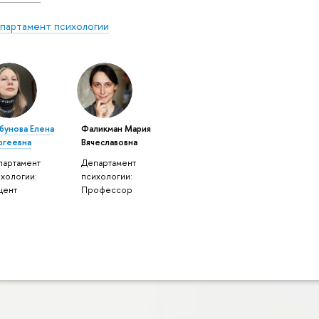
партамент психологии
бунова Елена
Фаликман Мария
ргеевна
Вячеславовна
партамент
Департамент
хологии:
психологии:
цент
Профессор