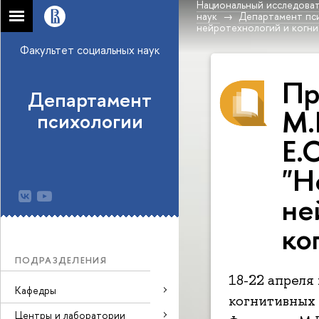
Национальный исследоват
наук
Департамент пс
нейротехнологий и когни
Факультет социальных наук
Пр
Департамент
М.
психологии
Е.
"Н
не
ко
ПОДРАЗДЕЛЕНИЯ
18-22 апреля
Кафедры
когнитивных 
Центры и лаборатории