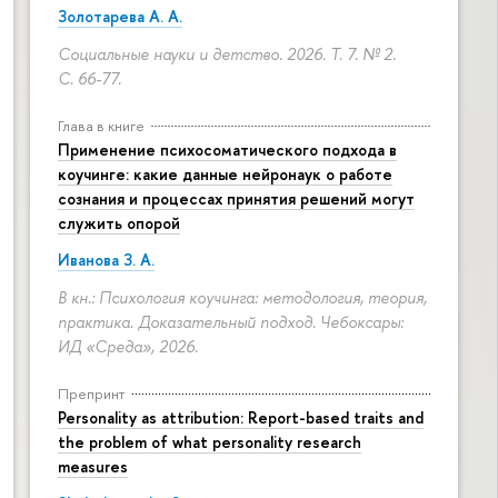
Золотарева А. А.
Социальные науки и детство. 2026. Т. 7. № 2.
С. 66-77.
Глава в книге
Применение психосоматического подхода в
коучинге: какие данные нейронаук о работе
сознания и процессах принятия решений могут
служить опорой
Иванова З. А.
В кн.: Психология коучинга: методология, теория,
практика. Доказательный подход. Чебоксары:
ИД «Среда», 2026.
Препринт
Personality as attribution: Report-based traits and
the problem of what personality research
measures