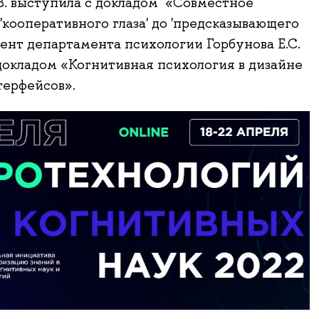
. выступила с докладом «Совместное
'кооперативного глаза' до 'предсказывающего
цент департамента психологии Горбунова Е.С.
докладом «Когнитивная психология в дизайне
терфейсов».