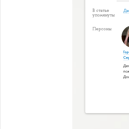
Де
В статье
упомянуты
Персоны
Гор
Се
Де
пси
До