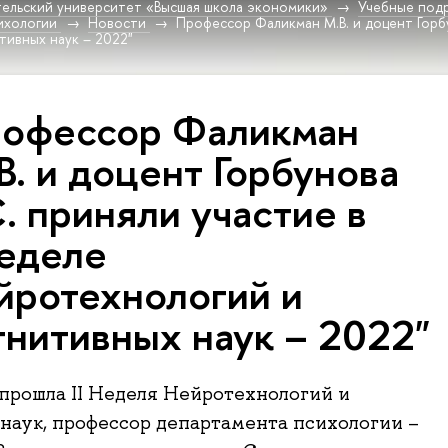
ельский университет «Высшая школа экономики»
Учебные под
ихологии
Новости
Профессор Фаликман М.В. и доцент Горбу
тивных наук – 2022"
офессор Фаликман
В. и доцент Горбунова
С. приняли участие в
еделе
йротехнологий и
гнитивных наук – 2022"
 прошла II Неделя Нейротехнологий и
наук, профессор департамента психологии –