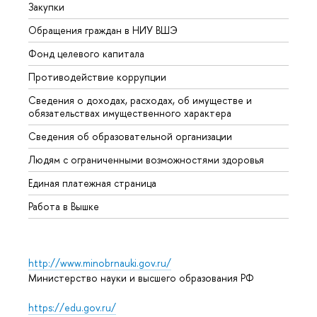
Закупки
Прием
Обращения граждан в НИУ ВШЭ
Аспир
Фонд целевого капитала
Допол
Противодействие коррупции
Центр
Сведения о доходах, расходах, об имуществе и
Бизне
обязательствах имущественного характера
Образ
Сведения об образовательной организации
Обрат
Людям с ограниченными возможностями здоровья
Единая платежная страница
Работа в Вышке
http://www.minobrnauki.gov.ru/
Министерство науки и высшего образования РФ
https://edu.gov.ru/