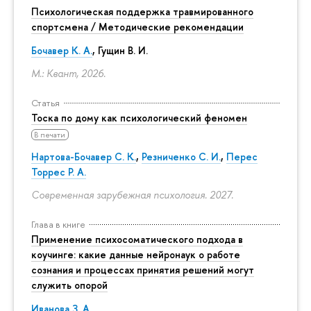
Психологическая поддержка травмированного
спортсмена / Методические рекомендации
Бочавер К. А.
, Гущин В. И.
М.: Квант, 2026.
Статья
Тоска по дому как психологический феномен
В печати
Нартова-Бочавер С. К.
,
Резниченко С. И.
,
Перес
Торрес Р. А.
Современная зарубежная психология. 2027.
Глава в книге
Применение психосоматического подхода в
коучинге: какие данные нейронаук о работе
сознания и процессах принятия решений могут
служить опорой
Иванова З. А.