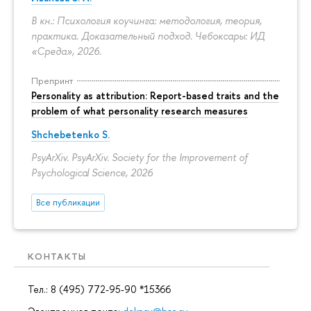
В кн.: Психология коучинга: методология, теория,
практика. Доказательный подход. Чебоксары: ИД
«Среда», 2026.
Препринт
Personality as attribution: Report-based traits and the
problem of what personality research measures
Shchebetenko S.
PsyArXiv. PsyArXiv. Society for the Improvement of
Psychological Science, 2026
Все публикации
КОНТАКТЫ
Тел.: 8 (495) 772-95-90 *15366