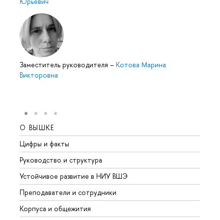
Юрьевич
Заместитель руководителя
–
Котова Марина
Викторовна
О ВЫШКЕ
ОБР
Цифры и факты
Лице
Руководство и структура
Довуз
Устойчивое развитие в НИУ ВШЭ
Олим
Преподаватели и сотрудники
Прием
Корпуса и общежития
Вышк