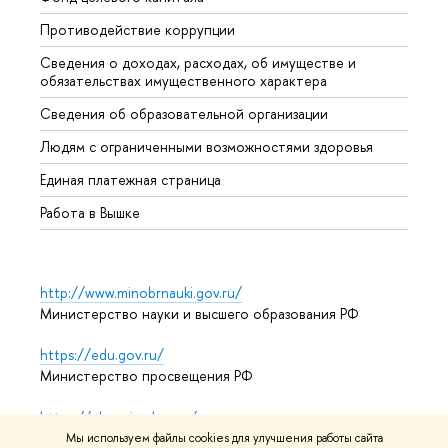
Противодействие коррупции
Центр
Сведения о доходах, расходах, об имуществе и
Бизне
обязательствах имущественного характера
Образ
Сведения об образовательной организации
Обрат
Людям с ограниченными возможностями здоровья
Единая платежная страница
Работа в Вышке
http://www.minobrnauki.gov.ru/
Министерство науки и высшего образования РФ
https://edu.gov.ru/
Министерство просвещения РФ
https://elearning.hse.ru/mooc
Массовые открытые онлайн-курсы
Мы используем файлы cookies для улучшения работы сайта