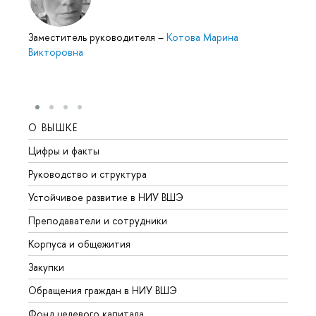
Заместитель руководителя
–
Котова Марина
Викторовна
О ВЫШКЕ
ОБР
Цифры и факты
Лице
Руководство и структура
Довуз
Устойчивое развитие в НИУ ВШЭ
Олим
Преподаватели и сотрудники
Прием
Корпуса и общежития
Вышк
Закупки
Прием
Обращения граждан в НИУ ВШЭ
Аспир
Фонд целевого капитала
Допол