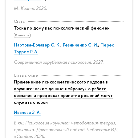
М.: Квант, 2026.
Статья
Тоска по дому как психологический феномен
В печати
Нартова-Бочавер С. К.
,
Резниченко С. И.
,
Перес
Торрес Р. А.
Современная зарубежная психология. 2027.
Глава в книге
Применение психосоматического подхода в
коучинге: какие данные нейронаук о работе
сознания и процессах принятия решений могут
служить опорой
Иванова З. А.
В кн.: Психология коучинга: методология, теория,
практика. Доказательный подход. Чебоксары: ИД
«Среда», 2026.