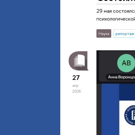
29 мая состоялс
психологическо
Наука
репортаж 
27
апр
2026