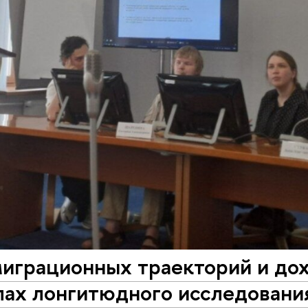
миграционных траекторий и до
лах лонгитюдного исследовани