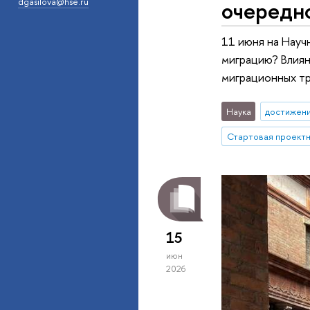
очередно
dgasilova@hse.ru
11 июня на Науч
миграцию? Влиян
миграционных т
Наука
достижен
15
июн
2026