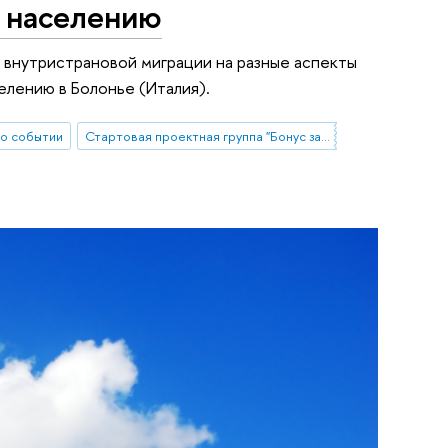
о населению
 внутристрановой миграции на разные аспекты
елению в Болонье (Италия).
о событии
Стартовая проектная группа "Бонус за миграцию? Влияние опыта внутристрановой миграции на разные аспекты качества жизни мигрантов"