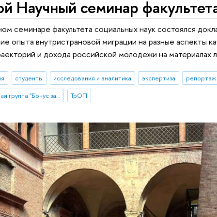
й Научный семинар факультета
ном семинаре факультета социальных наук состоялся докл
ие опыта внутристрановой миграции на разные аспекты ка
раекторий и дохода российской молодежи на материалах 
ия
студенты
исследования и аналитика
экспертиза
репортаж 
Стартовая проектная группа "Бонус за миграцию? Влияние опыта внутристрановой миграции на разные аспекты качества жизни мигрантов"
ТрОП