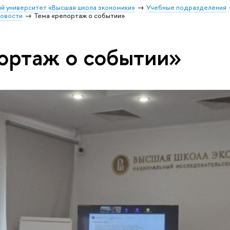
й университет «Высшая школа экономики»
Учебные подразделения
овости
Тема «репортаж о событии»
ортаж о событии»