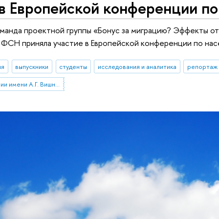
 в Европейской конференции п
оманда проектной группы «Бонус за миграцию? Эффекты от
 ФСН приняла участие в Европейской конференции по нас
ия
выпускники
студенты
исследования и аналитика
репортаж 
Институт демографии имени А.Г. Вишневского