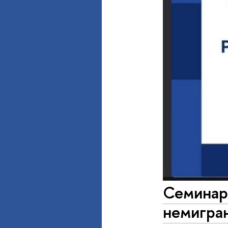
Семинар 
немигра