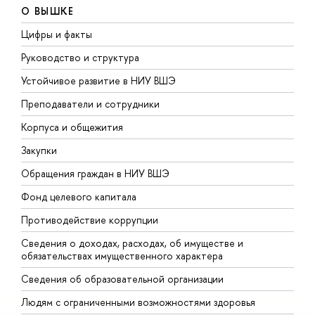
О ВЫШКЕ
Цифры и факты
Л
Руководство и структура
Д
Устойчивое развитие в НИУ ВШЭ
О
Преподаватели и сотрудники
П
Корпуса и общежития
В
Закупки
П
Обращения граждан в НИУ ВШЭ
А
Фонд целевого капитала
Д
Противодействие коррупции
Ц
Сведения о доходах, расходах, об имуществе и
Б
обязательствах имущественного характера
О
Сведения об образовательной организации
О
Людям с ограниченными возможностями здоровья