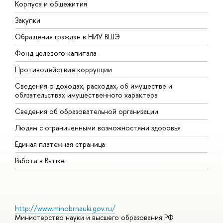
Корпуса и общежития
В
Закупки
П
Обращения граждан в НИУ ВШЭ
А
Фонд целевого капитала
Д
Противодействие коррупции
Ц
Сведения о доходах, расходах, об имуществе и
Б
обязательствах имущественного характера
О
Сведения об образовательной организации
О
Людям с ограниченными возможностями здоровья
Единая платежная страница
Работа в Вышке
http://www.minobrnauki.gov.ru/
Министерство науки и высшего образования РФ