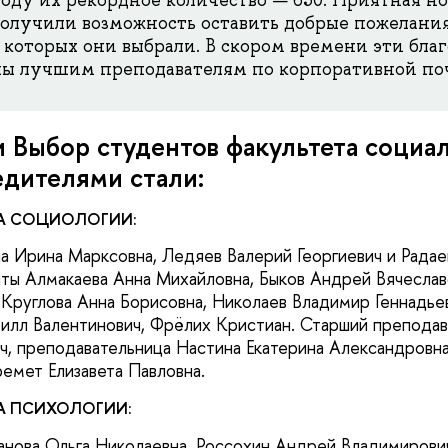
получили возможность оставить добрые пожелани
 которых они выбрали. В скором времени эти бла
ны лучшим преподавателям по корпоративной по
 Выбор студентов факультета социа
дителями стали:
А СОЦИОЛОГИИ:
 Ирина Марксовна, Ледяев Валерий Георгиевич и Радае
ты Алмакаева Анна Михайловна, Быков Андрей Вячеславо
 Круглова Анна Борисовна, Николаев Владимир Геннадье
илл Валентинович, Фрёлих Кристиан. Старший препода
, преподавательница Настина Екатерина Александровна
мет Елизавета Павловна.
А ПСИХОЛОГИИ:
нова Ольга Николаевна, Россохин Андрей Владимирови