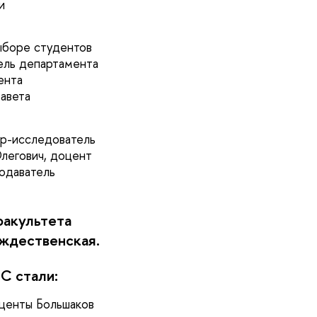
и
ыборе студентов
ель департамента
ента
авета
ер-исследователь
легович, доцент
одаватель
акультета
ждественская.
С стали:
оценты Большаков