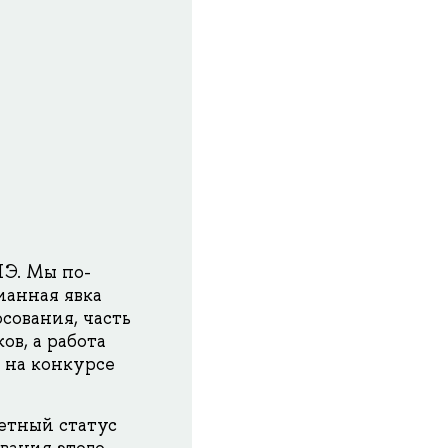
Э. Мы по-
ианная явка
сования, часть
в, а работа
 на конкурсе
етный статус
вация этого