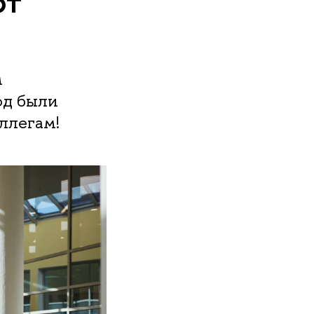
от
м
од были
ллегам!