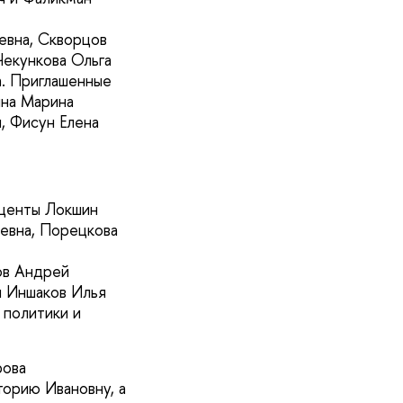
евна, Скворцов
Чекункова Ольга
а. Приглашенные
ина Марина
, Фисун Елена
центы Локшин
ьевна, Порецкова
ов Андрей
и Иншаков Илья
 политики и
рова
торию Ивановну, а