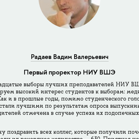
Радаев Вадим Валерьевич
Первый проректор НИУ ВШЭ
надцатые выборы лучших преподавателей НИУ ВШ
уем высокий интерес студентов к выборам: мед
Как и в прошлые годы, помимо студенческого голо
стали лучшими по результатам опроса выпускнико
ителей отмечена в случае успеха их подопечных
у поздравить всех коллег, которые получили поч
году их рекордное количество — 630. Приятная но