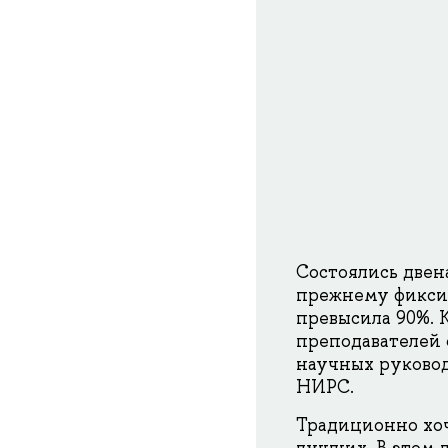
Состоялись две
прежнему фиксир
превысила 90%. 
преподавателей 
научных руковод
НИРС.
Традиционно хоч
лучших. В этом 