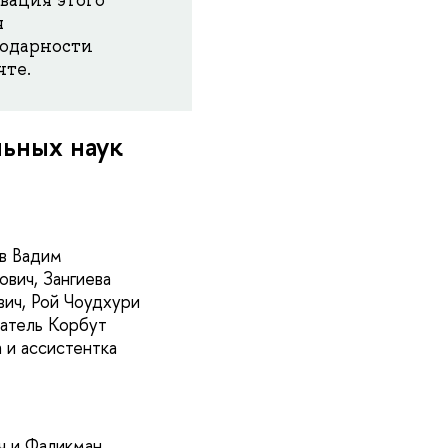
я
годарности
чте.
льных наук
в Вадим
вич, Зангиева
вич, Рой Чоудхури
ватель Корбут
 и ассистентка
ч и Фаликман