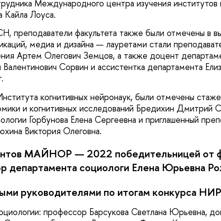
трудника Международного центра изучения институтов 
а Кайла Лоуса.
, преподаватели факультета также были отмечены в в
икаций, медиа и дизайна — лауретами стали преподават
ения Артем Олегович Земцов, а также доцент департам
 Валентинович Сорвин и ассистентка департамента Елиз
.
нститута когнитивных нейронаук, были отмечены стаж
мики и когнитивных исследований Бредихин Дмитрий О
ологии Горбунова Елена Сергеевна и приглашенный преп
хина Виктория Олеговна.
ентов МАЙНОР — 2022 победительницей от ф
ор департамента социологи Елена Юрьевна Ро
ыми руководителями по итогам конкурса НИР
оциологии: профессор Барсукова Светлана Юрьевна, д