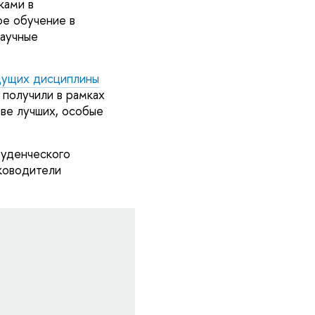
ками в
е обучение в
научные
дущих дисциплины
 получили в рамках
тве лучших, особые
туденческого
уководители