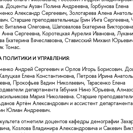
а. Доценты Аузан Полина Андреевна, Горбунова Елена
менко Александр Сергеевич, Золотарева Алена Анатоль
вич. Старшие преподавательницы Грин Инга Сергеевна, 
ис Виталина Олеговна, Шаповалова Екатерина Викторовн
 Анна Сергеевна, Коротецкая Аурелия Ивановна, Лукан
а Екатерина Вячеславовна, Стависский Михаил Юрьевич
к Томас.
А ПОЛИТИКИ И УПРАВЛЕНИЯ:
енко Андрей Сергеевич и Орлов Игорь Борисович. До
Калуцкая Елена Константиновна, Петрова Ирина Анатол
евна, Прокофьев Вадим Николаевич, Тарасенко Елена
одаватели департамента Габуния Нино Юрьевна, Алмаз
асильникова Мария Николаевна. Старшие преподавател
ьданов Артём Александрович и ассистент департамента
дин Юлиан Андреевич.
культета отметили доцентов кафедры демографии Заха
ича, Козлова Владимира Александровича и Сакевич Вик