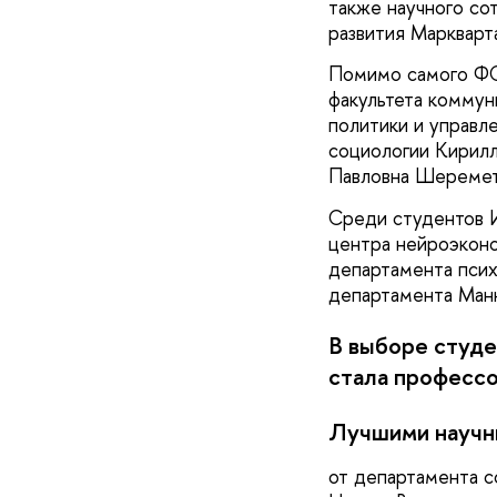
также научного со
развития Маркварт
Помимо самого ФСН
факультета коммун
политики и управл
социологии Кирилл
Павловна Шеремет
Среди студентов И
центра нейроэконо
департамента псих
департамента Маню
В выборе студ
стала професс
Лучшими научн
от департамента с