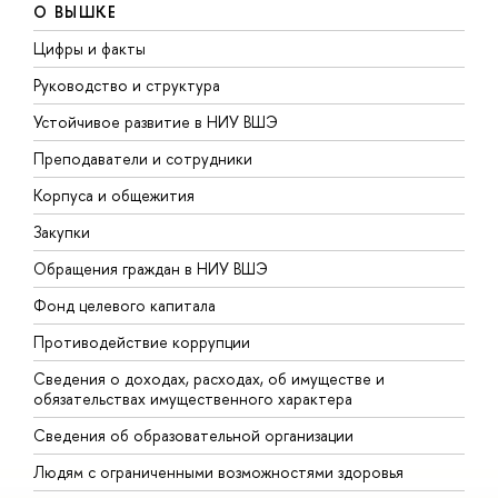
О ВЫШКЕ
Цифры и факты
Л
Руководство и структура
Д
Устойчивое развитие в НИУ ВШЭ
О
Преподаватели и сотрудники
П
Корпуса и общежития
В
Закупки
П
Обращения граждан в НИУ ВШЭ
А
Фонд целевого капитала
Д
Противодействие коррупции
Ц
Сведения о доходах, расходах, об имуществе и
Б
обязательствах имущественного характера
О
Сведения об образовательной организации
О
Людям с ограниченными возможностями здоровья