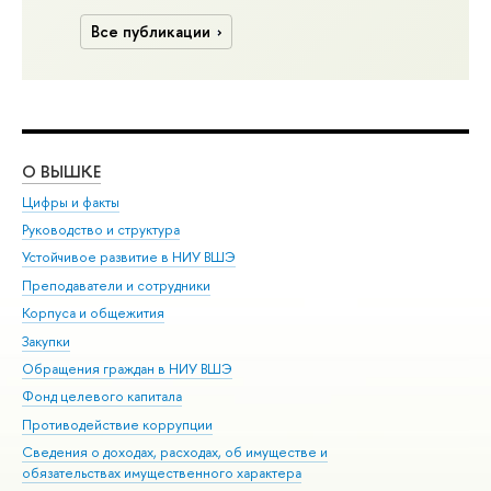
Все публикации
О ВЫШКЕ
ОБ
Цифры и факты
Ли
Руководство и структура
Дов
Устойчивое развитие в НИУ ВШЭ
Ол
Преподаватели и сотрудники
При
Корпуса и общежития
Вы
Закупки
При
Обращения граждан в НИУ ВШЭ
Ас
Фонд целевого капитала
До
Противодействие коррупции
Цен
Сведения о доходах, расходах, об имуществе и
Би
обязательствах имущественного характера
Об