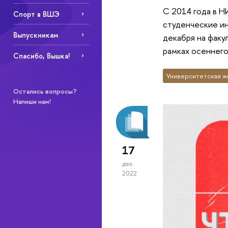
С 2014 года в 
Спорт в ВШЭ
студенческие ин
Выпускникам
декабря на факу
рамках осеннего
Спасибо, Вышка!
Университетская ж
Остались вопросы?
Напиши нам!
17
дек
2022