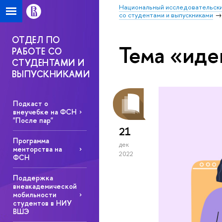
Национальный исследовательски
со студентами и выпускниками
ОТДЕЛ ПО
Тема «иде
РАБОТЕ СО
СТУДЕНТАМИ И
ВЫПУСКНИКАМИ
Подкаст о
внеучебке на ФСН
"После пар"
21
Программа
дек
менторства на
2022
ФСН
Поддержка
внеакадемической
мобильности
студентов в НИУ
ВШЭ