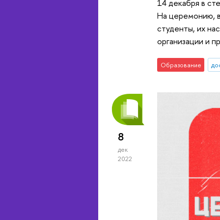
14 декабря в ст
На церемонию, в
студенты, их на
организации и 
Образование
до
8
дек
2022