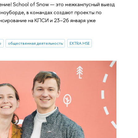
ение! School of Snow — это межкампусный выезд
 сноуборде, в командах создают проекты по
ансирование на КПСИ и 23–26 января уже
ю
общественная деятельность
EXTRA.HSE