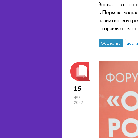
Вышка — это про
в Пермском крае
развитию внутре
отправляются по
Общество
дост
15
дек
2022