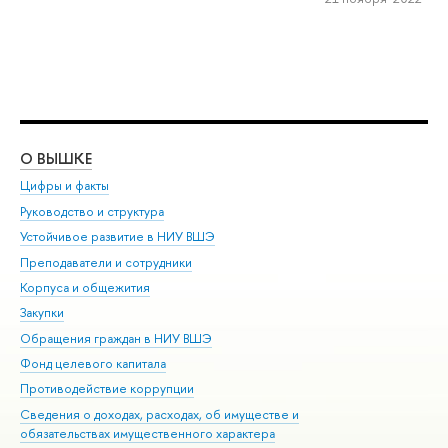
О ВЫШКЕ
ОБ
Цифры и факты
Ли
Руководство и структура
Дов
Устойчивое развитие в НИУ ВШЭ
Ол
Преподаватели и сотрудники
При
Корпуса и общежития
Вы
Закупки
При
Обращения граждан в НИУ ВШЭ
Ас
Фонд целевого капитала
До
Противодействие коррупции
Цен
Сведения о доходах, расходах, об имуществе и
Би
обязательствах имущественного характера
Об