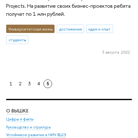
Projects. На развитие своих бизнес-проектов ребята
получат по 1 млн рублей.
Университетская жизнь
достижения
идеи и опыт
студенты
3 августа 2022
1
2
3
4
5
О ВЫШКЕ
ОБ
Цифры и факты
Ли
Руководство и структура
Дов
Устойчивое развитие в НИУ ВШЭ
Ол