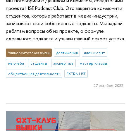
Мы поговорили с Данилом и Кириллом, создателями
проекта HSE Podcast Club. Это закрытое комьюнити
студентов, которые работают в медиа-индустрии,
записывают свои собственные подкасты. Мы задали
ребятам вопросы об их проекте, о формуле
идеального подкаста и узнали главный секрет успеха.
Университетская жизнь
достижения
идеи и опыт
не учеба
студенты
экспертиза
мастер-классы
общественная деятельность
EXTRA.HSE
27 октября 2022