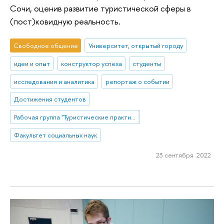
Сочи, оценив развитие туристической сферы в
(пост)ковидную реальность.
Свободное общение
Университет, открытый городу
идеи и опыт
конструктор успеха
студенты
исследования и аналитика
репортаж о событии
Достижения студентов
Рабочая группа "Туристические практики населения под воздействием внешних шоков: возможности и ограничения изучения опросными и не-опросными методами"
Факультет социальных наук
23 сентября 2022