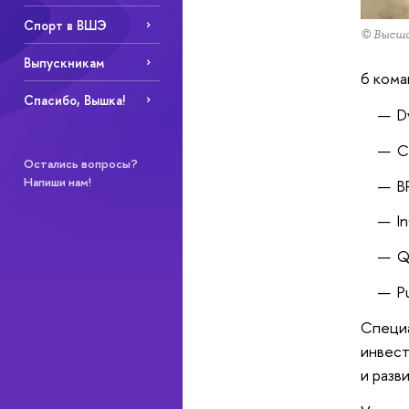
Спорт в ВШЭ
© Высша
Выпускникам
6 кома
Спасибо, Вышка!
D
С
Остались вопросы?
Напиши нам!
В
I
Q
P
Специа
инвест
и разв