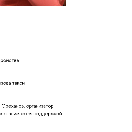
:
тройства
вызова такси
 Ореханов, организатор
кже занимаются поддержкой