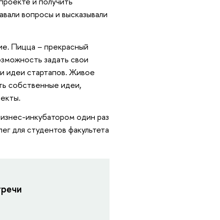
 проекте и получить
авали вопросы и высказывали
ие. Пицца – прекрасный
озможность задать свои
ои идеи стартапов. Живое
сть собственные идеи,
оекты.
 Бизнес-инкубатором один раз
ег для студентов факультета
тречи