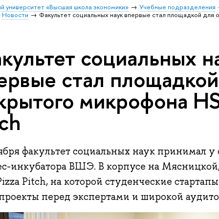
й университет «Высшая школа экономики»
Учебные подразделения
Новости
Факультет социальных наук впервые стал площадкой для о
культет социальных н
ервые стал площадкой
крытого микрофона HS
tch
ября факультет социальных наук принимал у 
ес-инкубатора ВШЭ. В корпусе на Мясницкой, 
izza Pitch, на которой студенческие стартап
 проекты перед экспертами и широкой аудито