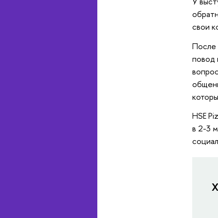
У выст
обратн
свои к
После 
повод 
вопрос
общени
которы
HSE Pi
в 2-3 
социал
Х