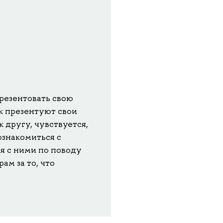
резентовать свою
ак презентуют свои
 другу, чувствуется,
ознакомиться с
я с ними по поводу
ам за то, что