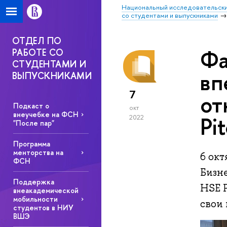
Национальный исследовательски
со студентами и выпускниками
ОТДЕЛ ПО
Фа
РАБОТЕ СО
СТУДЕНТАМИ И
вп
ВЫПУСКНИКАМИ
7
от
Подкаст о
окт
внеучебке на ФСН
Pi
2022
"После пар"
Программа
менторства на
6 окт
ФСН
Бизн
Поддержка
HSE P
внеакадемической
мобильности
свои
студентов в НИУ
ВШЭ