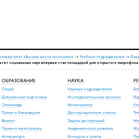
университет «Высшая школа экономики»
→
Учебные подразделения
→
Факу
ьтет социальных наук впервые стал площадкой для открытого микрофона H
ОБРАЗОВАНИЕ
НАУКА
Р
Лицей
Научные подразделения
Би
Довузовская подготовка
Исследовательские проекты
Из
Олимпиады
Мониторинги
Кн
Прием в бакалавриат
Диссертационные советы
Ти
Вышка+
Защиты диссертаций
Ме
Прием в магистратуру
Академическое развитие
Жу
Аспирантура
Конкурсы и гранты
Пу