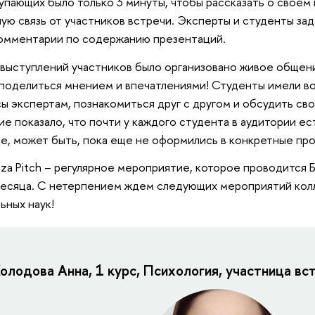
упающих было только 3 минуты, чтобы рассказать о своем
ую связь от участников встречи. Эксперты и студенты зад
омментарии по содержанию презентаций.
выступлений участников было организовано живое общен
поделиться мнением и впечатлениями! Студенты имели в
ы экспертам, познакомиться друг с другом и обсудить св
е показало, что почти у каждого студента в аудитории е
е, может быть, пока еще не оформились в конкретные пр
zza Pitch – регулярное мероприятие, которое проводится
месяца. С нетерпением ждем следующих мероприятий колл
ьных наук!
олодова Анна, 1 курс, Психология, участница вс