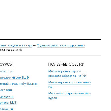
льтет социальных наук
→
Отдел по работе со студентами и
SE Pizza Pitch
ЕСУРСЫ
ПОЛЕЗНЫЕ ССЫЛКИ
блиотека
Министерство науки и
высшего образования РФ
дательский дом ВШЭ
Министерство просвещения
ижный магазин «БукВышка»
РФ
пография
Массовые открытые онлайн-
диацентр
курсы
рналы ВШЭ
бликации