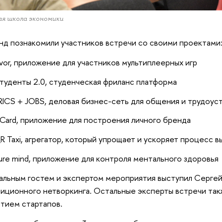
я школа экономики
нд познакомили участников встречи со своими проектами
vor, приложение для участников мультиплеерных игр
туденты 2.0, студенческая фриланс платформа
RICS + JOBS, деловая бизнес-сеть для общения и трудоус
nCard, приложение для построения личного бренда
R Taxi, агрегатор, который упрощает и ускоряет процесс 
ure mind, приложение для контроля ментального здоровья
льным гостем и экспертом мероприятия выступил Сергей
иционного нетворкинга. Остальные эксперты встречи та
итием стартапов.