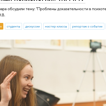
ара обсудили тему: "Проблемы доказательности в психот
.В.
е
студенты
дискуссии
мастер-классы
репортаж о событии