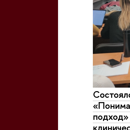
Cостояло
«Понима
подход» 
клиниче