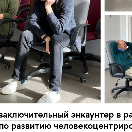
заключительный энкаунтер в р
 по развитию человекоцентрир