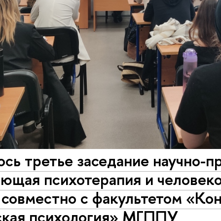
сь третье заседание научно-п
ющая психотерапия и человек
совместно с факультетом «Кон
ская психология» МГППУ