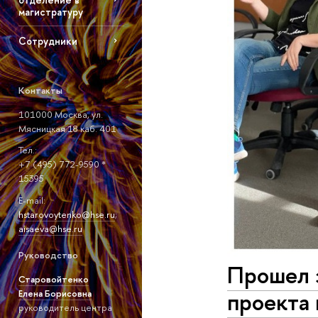
магистратуру
Сотрудники
Контакты
101000 Москва, ул.
Мясницкая 18 каб. 401
Тел.:
+7 (495) 772-9590 *
15395
E-mail:
hstarovoytenko@hse.ru
;
aisaeva@hse.ru
Руководство
Прошел 
Старовойтенко
проекта
Елена Борисовна
руководитель центра