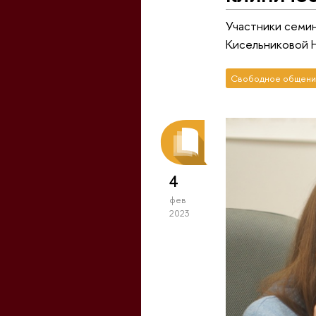
Участники семин
Кисельниковой Н
Свободное общени
4
фев
2023