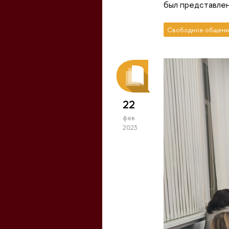
был представлен
Свободное общени
22
фев
2023