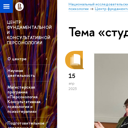
Национальный исследовательски
психологии
Центр фундамента
ЦЕНТР
Тема «сту
ФУНДАМЕНТАЛЬНОЙ
И
КОНСУЛЬТАТИВНОЙ
ПЕРСОНОЛОГИИ
О центре
Научная
15
деятельность
апр
Магистерская
2023
программа
«Персонология.
Консультативная
психология и
психотерапия»
Подготовительное
отделение в