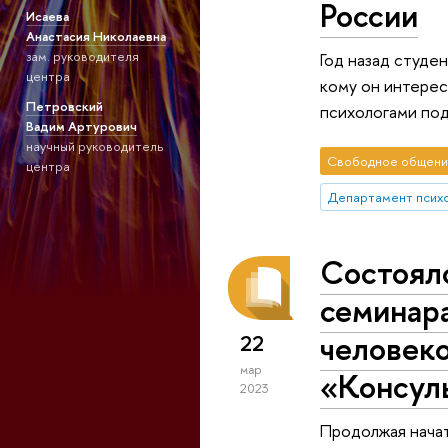
России
Исаева
Анастасия Николаевна
зам. руководителя
Год назад студе
центра
кому он интерес
Петровский
психологами под
Вадим Артурович
научный руководитель
Свободное общени
центра
Департамент псих
Cостояло
семинар
человек
22
мар
«Консул
2023
Продолжая начат