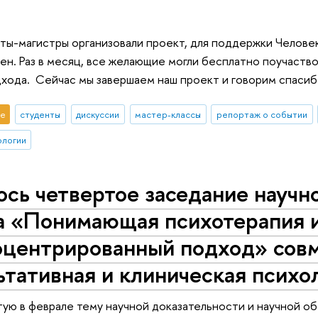
нты-магистры организовали проект, для поддержки Челове
ен. Раз в месяц, все желающие могли бесплатно поучаств
хода. Сейчас мы завершаем наш проект и говорим спасибо
е
студенты
дискуссии
мастер-классы
репортаж о событии
ологии
сь четвертое заседание научн
а «Понимающая психотерапия 
оцентрированный подход» совм
ьтативная и клиническая псих
ую в феврале тему научной доказательности и научной о