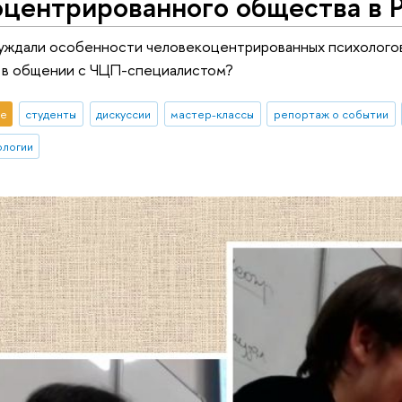
оцентрированного общества в 
суждали особенности человекоцентрированных психологов.
т в общении с ЧЦП-специалистом?
е
студенты
дискуссии
мастер-классы
репортаж о событии
ологии