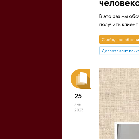
человек
В это раз мы об
получить клиен
Свободное общени
Департамент псих
25
янв
2023