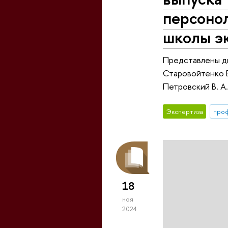
персоно
школы э
Представлены дв
Старовойтенко Е.
Петровский В. А
Экспертиза
про
18
ноя
2024