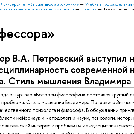
й университет «Высшая школа экономики»
Учебные подразделения
льной и консультативной персонологии
Новости
Тема «професс
фессора»
р В.А. Петровский выступил н
циплинарность современной н
а. Стиль мышления Владимира 
года в журнале «Вопросы философии» состоялся круглый
я проблема. Стиль мышления Владимира Петровича Зинчен
ечественного психолога и философа. В обсуждении приня
бласти нейронаук и методологии науки, психологи, истор
довательский интерес к проблемам междисциплинарности 
овичем, эпистемологический стиль которого является се