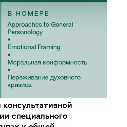
 консультативной
нии специального
тупах к общей