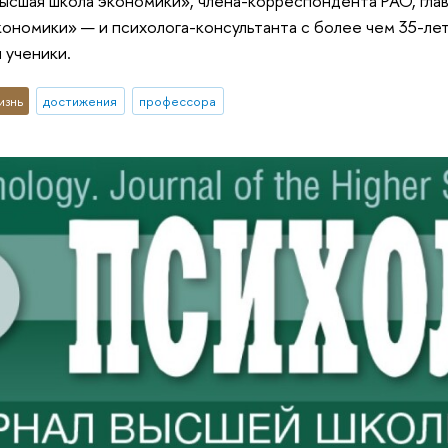
ысшая школа экономики», члена-корреспондента РАО, гла
ономики» — и психолога-консультанта с более чем 35-ле
и ученики.
изнь
достижения
профессора