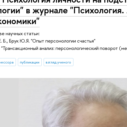
логии" в журнале "Психология
кономики"
е научных статьи:
 Б., Брук Ю.Я. "Опыт персонологии счастья"
. "Трансакционный анализ: персонологический поворот (м
фессора
публикации
взгляд ученого