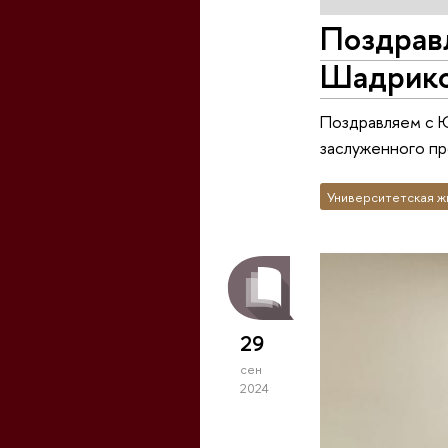
Поздрав
Шадрико
Поздравляем с Ю
заслуженного п
Университетская ж
29
сен
2024