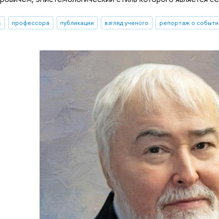
м
профессора
публикации
взгляд ученого
репортаж о событи