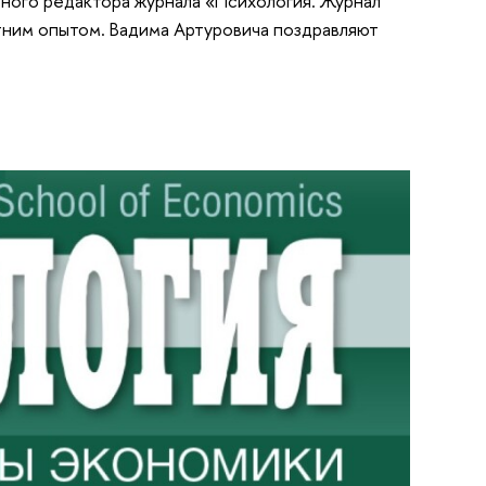
вного редактора журнала «Психология. Журнал
тним опытом. Вадима Артуровича поздравляют