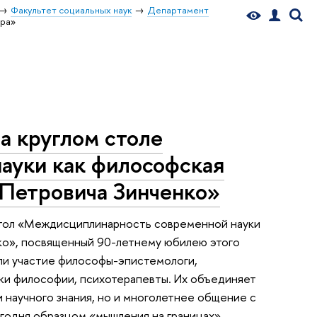
Факультет социальных наук
Департамент
ора»
а круглом столе
ауки как философская
Петровича Зинченко»
 стол «Междисциплинарность современной науки
ко», посвященный 90-летнему юбилею этого
ли участие философы-эпистемологи,
ики философии, психотерапевты. Их объединяет
научного знания, но и многолетнее общение с
годня образцом «мышления на границах».