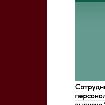
Сотрудн
персонол
выпуска 