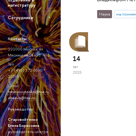
магистратуру
Наука
мы помни
Сотрудники
Контакты
101000 Москва, ул.
Мясницкая 18 каб. 401
14
Тел.:
авг
+7 (495) 772-9590 *
2025
15395
E-mail:
hstarovoytenko@hse.ru
;
aisaeva@hse.ru
Руководство
Старовойтенко
Елена Борисовна
руководитель центра