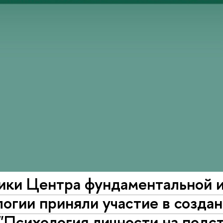
ики Центра фундаментальной и
огии приняли участие в созда
"Психология личности на подс