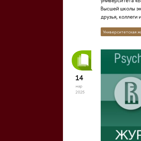
университета «В
Высшей школы эк
друзья, коллеги 
Университетская ж
14
мар
2025