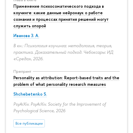
Применение психосоматического подхода в
коучинге: какие данные нейронаук о работе
сознания и процессах принятия решений могут
служить опорой
Иванова З. А.
В кн.: Психология коучинга: методология, теория,
практика. Доказательный подход. Чебоксары: ИД
«Среда», 2026.
Препринт
Personality as attribution: Report-based traits and the
problem of what personality research measures
Shchebetenko S.
PsyArXiv. PsyArXiv. Society for the Improvement of
Psychological Science, 2026
Все публикации