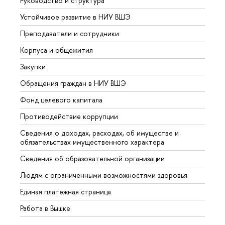
Руководство и структура
Довуз
Устойчивое развитие в НИУ ВШЭ
Олим
Преподаватели и сотрудники
Прием
Корпуса и общежития
Вышк
Закупки
Прием
Обращения граждан в НИУ ВШЭ
Аспир
Фонд целевого капитала
Допол
Противодействие коррупции
Центр
Сведения о доходах, расходах, об имуществе и
Бизне
обязательствах имущественного характера
Образ
Сведения об образовательной организации
Обрат
Людям с ограниченными возможностями здоровья
Единая платежная страница
Работа в Вышке