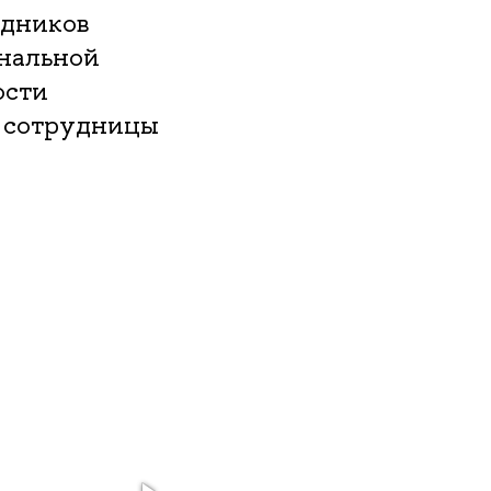
удников
ональной
ости
е сотрудницы