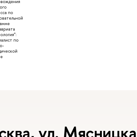
овождения
ого
сса по
овательной
рамме
авриата
ология":
алист по
о-
дической
те
сква, ул. Мясницка