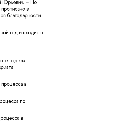
ей Юрьевич. – Но
в прописано в
лов благодарности
ный год и входит в
боте отдела
вриата
 процесса в
процесса по
процесса в