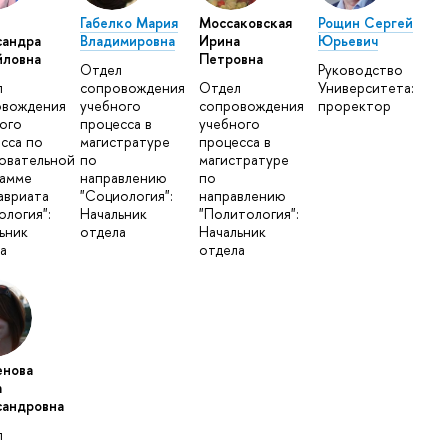
Габелко Мария
Моссаковская
Рощин Сергей
сандра
Владимировна
Ирина
Юрьевич
йловна
Петровна
Отдел
Руководство
л
сопровождения
Отдел
Университета:
овождения
учебного
сопровождения
проректор
ого
процесса в
учебного
сса по
магистратуре
процесса в
овательной
по
магистратуре
рамме
направлению
по
авриата
"Социология":
направлению
ология":
Начальник
"Политология":
ьник
отдела
Начальник
а
отдела
енова
а
сандровна
л