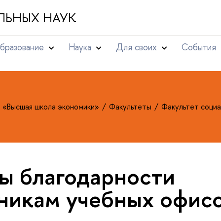
ЛЬНЫХ НАУК
бразование
Наука
Для своих
События
т «Высшая школа экономики»
Факультеты
Факультет социа
ы благодарности
никам учебных офис