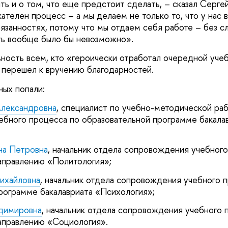
ть и о том, что еще предстоит сделать, – сказал Серг
кателен процесс – а мы делаем не только то, что у нас 
язанностях, потому что мы отдаем себя работе – без с
ть вообще было бы невозможно».
ьность всем, кто «героически отработал очередной учеб
 перешел к вручению благодарностей.
ных попали:
Александровна
, специалист по учебно-методической ра
бного процесса по образовательной программе бакала
на Петровна
, начальник отдела сопровождения учебного
аправлению «Политология»;
ихайловна
, начальник отдела сопровождения учебного 
рограмме бакалавриата «Психология»;
адимировна
, начальник отдела сопровождения учебного 
аправлению «Социология».