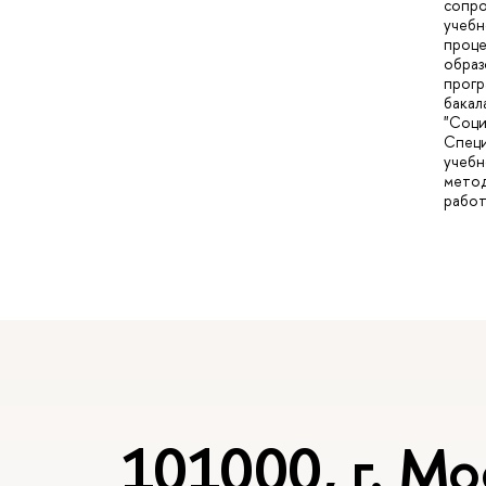
сопр
учебн
проце
образ
прог
бакал
"Соци
Специ
учебн
мето
рабо
101000, г. Мо