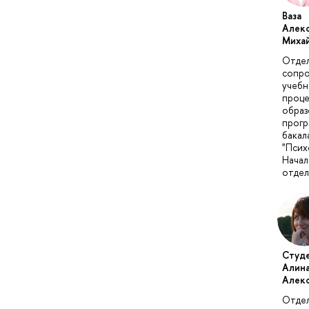
Ваза
Алек
Миха
Отде
сопр
учебн
проце
образ
прог
бакал
"Псих
Начал
отдел
Студ
Алин
Алек
Отде