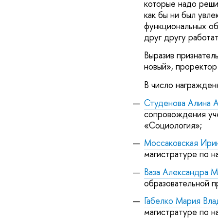
которые надо реши
как бы ни был увле
функциональных об
друг другу работа
Выразив признател
новый», проректор
В число награжден
Студенова Алина 
сопровождения уче
«Социология»;
Моссаковская Ири
магистратуре по н
Ваза Александра М
образовательной п
Габелко Мария Вл
магистратуре по н