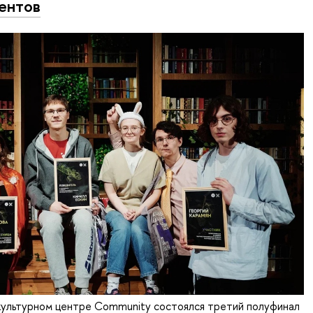
ентов
 культурном центре Community состоялся третий полуфинал