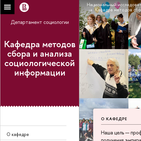
Национальный исследоват
Кафедра методов сбо
Департамент социологии
Кафедра методов
сбора и анализа
социологической
информации
О КАФЕДРЕ
Наша цель — проф
О кафедре
получения эмпири