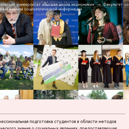
ельский университет «Высшая школа экономики»
Факультет со
ра и анализа социологической информации
ессиональная подготовка студентов в области методов
ческого знания о социальных явлениях, предоставляющая