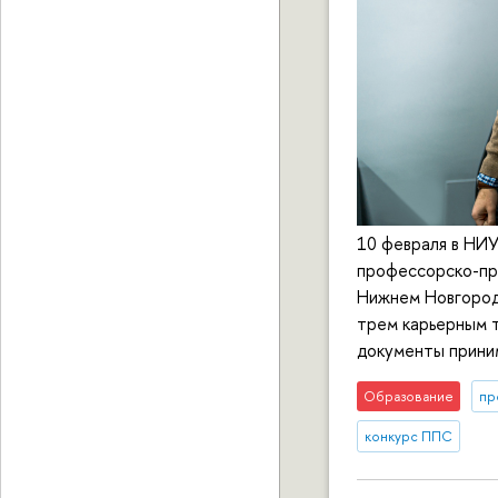
10 февраля в НИ
профессорско-пр
Нижнем Новгород
трем карьерным т
документы прини
Образование
пр
конкурс ППС