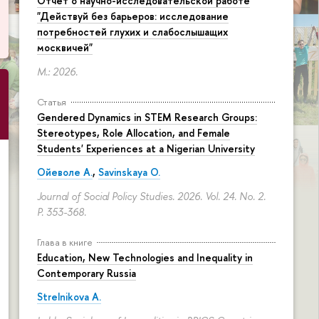
Отчет о научно-исследовательской работе
"Действуй без барьеров: исследование
потребностей глухих и слабослышащих
москвичей"
М.: 2026.
Статья
Gendered Dynamics in STEM Research Groups:
Stereotypes, Role Allocation, and Female
Students' Experiences at a Nigerian University
Ойеволе А.
,
Savinskaya O.
Journal of Social Policy Studies. 2026. Vol. 24. No. 2.
P. 353-368.
Глава в книге
Education, New Technologies and Inequality in
Contemporary Russia
Strelnikova A.