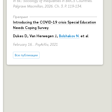
In bk.: Sociology of Inequalities in BRICS Countries.
Palgrave Macmillan, 2026. Ch. 3.
P. 119-134.
Препринт
Introducing the COVID-19 crisis Special Education
Needs Coping Survey.
Dukes D., Van Herwegen J.,
Bolshakov N.
et al.
February 16. . PsyArXiv, 2021
Все публикации