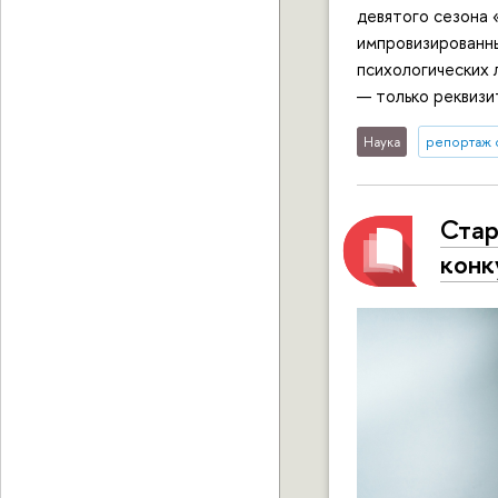
девятого сезона 
импровизированны
психологических 
— только реквизи
Наука
репортаж 
Стар
кон