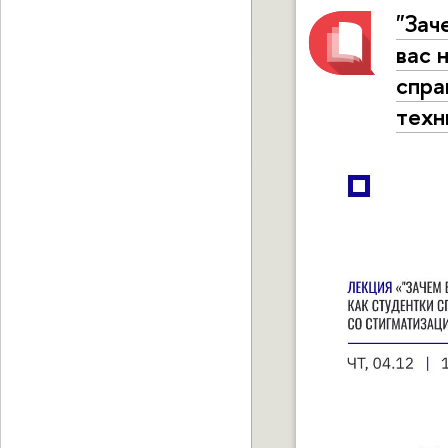
"Зач
вас 
спра
техн