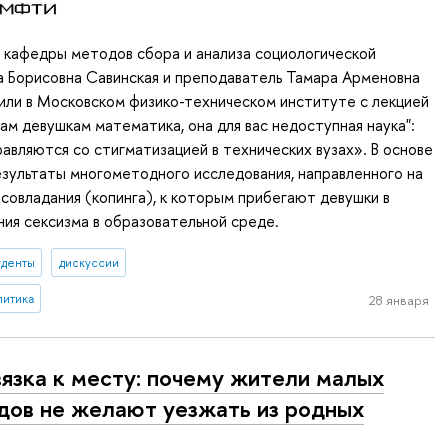
 кафедры методов сбора и анализа социологической
 Борисовна Савинская и преподаватель Тамара Арменовна
или в Московском физико-техническом институте с лекцией
вам девушкам математика, она для вас недоступная наука":
равляются со стигматизацией в технических вузах». В основе
зультаты многометодного исследования, направленного на
 совладания (копинга), к которым прибегают девушки в
ния сексизма в образовательной среде.
уденты
дискуссии
литика
28 января
язка к месту: почему жители малых
дов не желают уезжать из родных
т