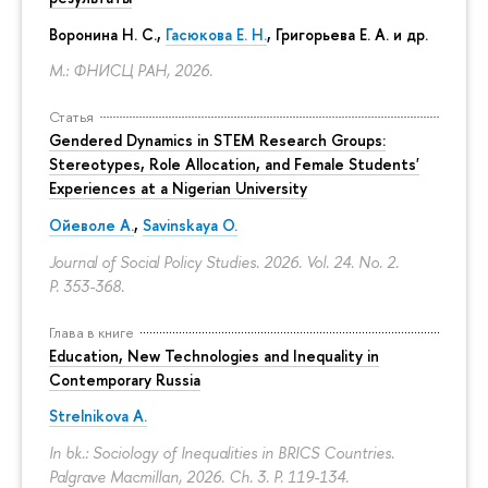
Воронина Н. С.,
Гасюкова Е. Н.
, Григорьева Е. А. и др.
М.: ФНИСЦ РАН, 2026.
Статья
Gendered Dynamics in STEM Research Groups:
Stereotypes, Role Allocation, and Female Students'
Experiences at a Nigerian University
Ойеволе А.
,
Savinskaya O.
Journal of Social Policy Studies. 2026. Vol. 24. No. 2.
P. 353-368.
Глава в книге
Education, New Technologies and Inequality in
Contemporary Russia
Strelnikova A.
In bk.: Sociology of Inequalities in BRICS Countries.
Palgrave Macmillan, 2026. Ch. 3.
P. 119-134.