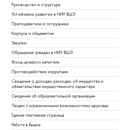
Руководство и структура
Довуз
Устойчивое развитие в НИУ ВШЭ
Олим
Преподаватели и сотрудники
Прием
Корпуса и общежития
Вышк
Закупки
Прием
Обращения граждан в НИУ ВШЭ
Аспир
Фонд целевого капитала
Допол
Противодействие коррупции
Центр
Сведения о доходах, расходах, об имуществе и
Бизне
обязательствах имущественного характера
Образ
Сведения об образовательной организации
Обрат
Людям с ограниченными возможностями здоровья
Единая платежная страница
Работа в Вышке