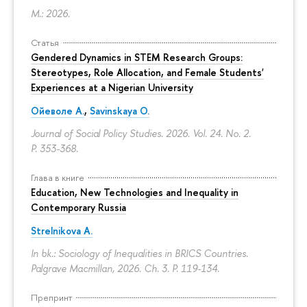
М.: 2026.
Статья
Gendered Dynamics in STEM Research Groups:
Stereotypes, Role Allocation, and Female Students'
Experiences at a Nigerian University
Ойеволе А.
,
Savinskaya O.
Journal of Social Policy Studies. 2026. Vol. 24. No. 2.
P. 353-368.
Глава в книге
Education, New Technologies and Inequality in
Contemporary Russia
Strelnikova A.
In bk.: Sociology of Inequalities in BRICS Countries.
Palgrave Macmillan, 2026. Ch. 3.
P. 119-134.
Препринт