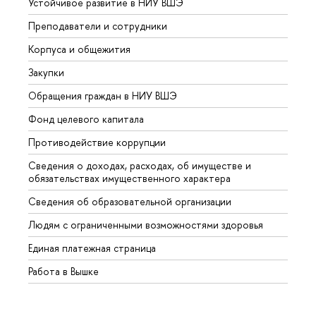
Устойчивое развитие в НИУ ВШЭ
Олим
Преподаватели и сотрудники
Прием
Корпуса и общежития
Вышк
Закупки
Прием
Обращения граждан в НИУ ВШЭ
Аспир
Фонд целевого капитала
Допол
Противодействие коррупции
Центр
Сведения о доходах, расходах, об имуществе и
Бизне
обязательствах имущественного характера
Образ
Сведения об образовательной организации
Обрат
Людям с ограниченными возможностями здоровья
Единая платежная страница
Работа в Вышке