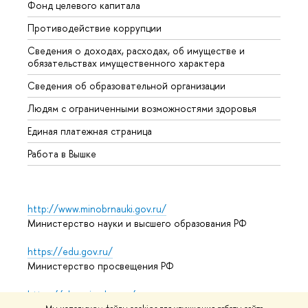
Фонд целевого капитала
Допол
Противодействие коррупции
Центр
Сведения о доходах, расходах, об имуществе и
Бизне
обязательствах имущественного характера
Образ
Сведения об образовательной организации
Обрат
Людям с ограниченными возможностями здоровья
Единая платежная страница
Работа в Вышке
http://www.minobrnauki.gov.ru/
Министерство науки и высшего образования РФ
https://edu.gov.ru/
Министерство просвещения РФ
https://elearning.hse.ru/mooc