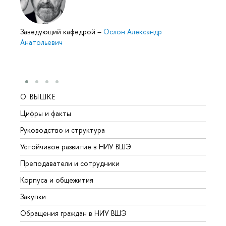
Заведующий кафедрой
–
Ослон Александр
Анатольевич
О ВЫШКЕ
ОБР
Цифры и факты
Лице
Руководство и структура
Довуз
Устойчивое развитие в НИУ ВШЭ
Олим
Преподаватели и сотрудники
Прием
Корпуса и общежития
Вышк
Закупки
Прием
Обращения граждан в НИУ ВШЭ
Аспир