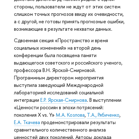
стороны, пользователи не ждут от этих систем
слишком точных прогнозов ввиду их очевидности,
а с другой, не готовы принять прогнозные ошибки,
возникающие в результате нехватки данных.
Сдвоенная секция «Пространство и время
социальных изменений» на второй день
конференции была посвящена памяти
выдающегося советского и российского ученого,
профессора В.Н. Ярской-Смирновой.
Программным директором мероприятия
выступила заведующий Международной
лабораторией исследований социальной
интеграции
Е.Р. Ярская-Смирнова
. В выступлении
«Ценности россиян в эпохи потрясений:
поколения X vs. Y»
М.А. Козлова
,
Т.А., Рябиченко
,
Е.А. Ткачева
продемонстрировали результаты
сравнительного количественного анализа
ценностей двух поколений. Авторы доклада