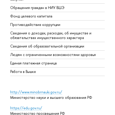
Обращения граждан в НИУ ВШЭ
Аспир
Фонд целевого капитала
Допол
Противодействие коррупции
Центр
Сведения о доходах, расходах, об имуществе и
Бизне
обязательствах имущественного характера
Образ
Сведения об образовательной организации
Обрат
Людям с ограниченными возможностями здоровья
Единая платежная страница
Работа в Вышке
http://www.minobrnauki.gov.ru/
Министерство науки и высшего образования РФ
https://edu.gov.ru/
Министерство просвещения РФ