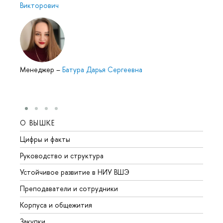
Викторович
Менеджер
–
Батура Дарья Сергеевна
О ВЫШКЕ
ОБР
Цифры и факты
Лице
Руководство и структура
Довуз
Устойчивое развитие в НИУ ВШЭ
Олим
Преподаватели и сотрудники
Прием
Корпуса и общежития
Вышк
Закупки
Прием