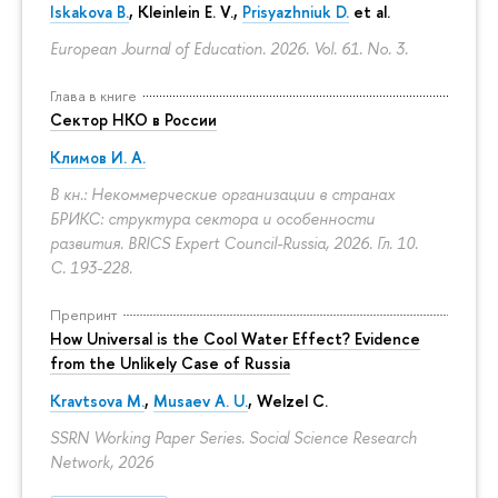
Iskakova B.
, Kleinlein E. V.,
Prisyazhniuk D.
et al.
European Journal of Education. 2026. Vol. 61. No. 3.
Глава в книге
Сектор НКО в России
Климов И. А.
В кн.: Некоммерческие организации в странах
БРИКС: структура сектора и особенности
развития. BRICS Expert Council-Russia, 2026. Гл. 10.
С. 193-228.
Препринт
How Universal is the Cool Water Effect? Evidence
from the Unlikely Case of Russia
Kravtsova M.
,
Musaev A. U.
,
Welzel C.
SSRN Working Paper Series. Social Science Research
Network, 2026