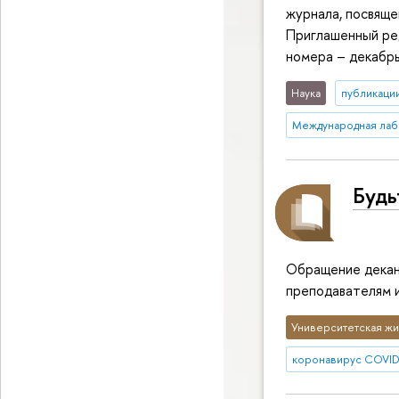
журнала, посвяще
Приглашенный ре
номера – декабрь
Наука
публикаци
Международная лаб
Будь
Обращение декана
преподавателям 
Университетская жи
коронавирус COVID