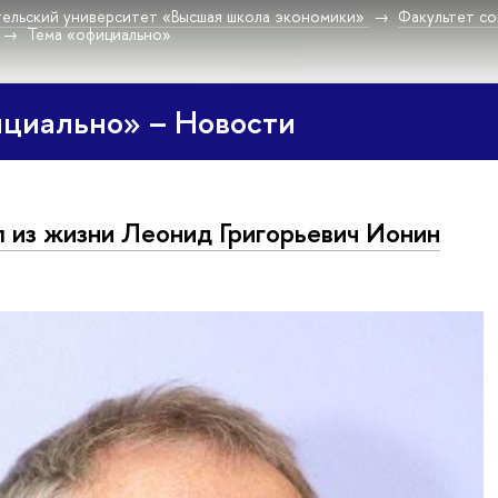
ельский университет «Высшая школа экономики»
Факультет со
Тема «официально»
ициально» – Новости
 из жизни Леонид Григорьевич Ионин