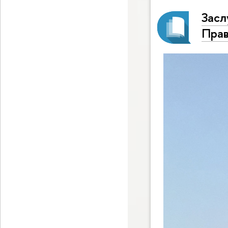
Засл
Прав