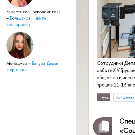
Заместитель руководителя
–
Большаков Никита
Викторович
Сотрудники Депа
Менеджер
–
Батура Дарья
Сергеевна
работеXIV Груши
общества и иссле
прошла 11-13 апр
Наука
официальн
Спец
«Соц