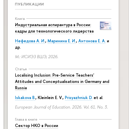
ПУБЛИКАЦИИ
Книга
Индустриальная аспирантура в России:
кадры для технологического лидерства
Нефедова А. И.
,
Маринина Е. И.
,
Антонова Е. А.
и
др.
М.: ИСИЭЗ ВШЭ, 2026.
Статья
Localising Inclusion: Pre-Service Teachers'
Attitudes and Conceptualisations in Germany and
Russia
Iskakova B.
, Kleinlein E. V.,
Prisyazhniuk D.
et al.
European Journal of Education. 2026. Vol. 61. No. 3.
Глава в книге
Сектор НКО в России