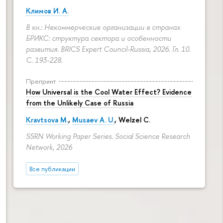
Климов И. А.
В кн.: Некоммерческие организации в странах
БРИКС: структура сектора и особенности
развития. BRICS Expert Council-Russia, 2026. Гл. 10.
С. 193-228.
Препринт
How Universal is the Cool Water Effect? Evidence
from the Unlikely Case of Russia
Kravtsova M.
,
Musaev A. U.
,
Welzel C.
SSRN Working Paper Series. Social Science Research
Network, 2026
Все публикации