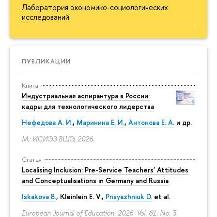
Лаборатория экономико-социологических
исследований
ПУБЛИКАЦИИ
Книга
Индустриальная аспирантура в России:
кадры для технологического лидерства
Нефедова А. И.
,
Маринина Е. И.
,
Антонова Е. А.
и др.
М.: ИСИЭЗ ВШЭ, 2026.
Статья
Localising Inclusion: Pre-Service Teachers' Attitudes
and Conceptualisations in Germany and Russia
Iskakova B.
, Kleinlein E. V.,
Prisyazhniuk D.
et al.
European Journal of Education. 2026. Vol. 61. No. 3.