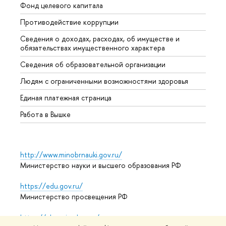
Фонд целевого капитала
Допол
Противодействие коррупции
Центр
Сведения о доходах, расходах, об имуществе и
Бизне
обязательствах имущественного характера
Образ
Сведения об образовательной организации
Обрат
Людям с ограниченными возможностями здоровья
Единая платежная страница
Работа в Вышке
http://www.minobrnauki.gov.ru/
Министерство науки и высшего образования РФ
https://edu.gov.ru/
Министерство просвещения РФ
https://elearning.hse.ru/mooc