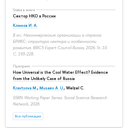
Глава в книге
Сектор НКО в России
Климов И. А.
В кн.: Некоммерческие организации в странах
БРИКС: структура сектора и особенности
развития. BRICS Expert Council-Russia, 2026. Гл. 10.
С. 193-228.
Препринт
How Universal is the Cool Water Effect? Evidence
from the Unlikely Case of Russia
Kravtsova M.
,
Musaev A. U.
,
Welzel C.
SSRN Working Paper Series. Social Science Research
Network, 2026
Все публикации