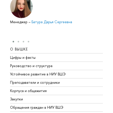
Менеджер
–
Батура Дарья Сергеевна
О ВЫШКЕ
ОБР
Цифры и факты
Лице
Руководство и структура
Довуз
Устойчивое развитие в НИУ ВШЭ
Олим
Преподаватели и сотрудники
Прием
Корпуса и общежития
Вышк
Закупки
Прием
Обращения граждан в НИУ ВШЭ
Аспир