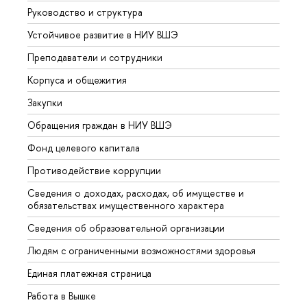
Руководство и структура
Довуз
Устойчивое развитие в НИУ ВШЭ
Олим
Преподаватели и сотрудники
Прием
Корпуса и общежития
Вышк
Закупки
Прием
Обращения граждан в НИУ ВШЭ
Аспир
Фонд целевого капитала
Допол
Противодействие коррупции
Центр
Сведения о доходах, расходах, об имуществе и
Бизне
обязательствах имущественного характера
Образ
Сведения об образовательной организации
Обрат
Людям с ограниченными возможностями здоровья
Единая платежная страница
Работа в Вышке