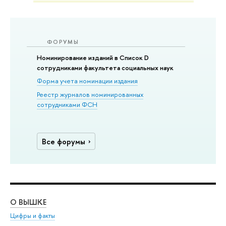
ФОРУМЫ
Номинирование изданий в Список D
сотрудниками факультета социальных наук
Форма учета номинации издания
Реестр журналов номинированных
сотрудниками ФСН
Все форумы
О ВЫШКЕ
ОБ
Цифры и факты
Ли