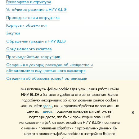
Руководство и структура
Дов
Устойчивое развитие в НИУ ВШЭ
Ол
Преподаватели и сотрудники
При
Корпуса и общежития
Вы
Закупки
При
Обращения граждан в НИУ ВШЭ
Ас
Фонд целевого капитала
До
Противодействие коррупции
Цен
Сведения о доходах, расходах, об имуществе и
Би
обязательствах имущественного характера
Об
Сведения об образовательной организации
Обр
Людям с ограниченными возможностями здоровья
Мы используем файлы cookies для улучшения работы сайта
Единая платежная страница
НИУ ВШЭ и большего удобства его использования. Более
подробную информацию об использовании файлов cookies
Работа в Вышке
можно найти
здесь
, наши правила обработки персональных
данных –
здесь
. Продолжая пользоваться сайтом, вы
✖
Редактору
подтверждаете, что были проинформированы об
© НИУ ВШЭ 1993–2026
Адреса и контакты
Условия использования
использовании файлов cookies сайтом НИУ ВШЭ и согласны
с нашими правилами обработки персональных данных. Вы
материалов
Политика конфиденциальности
Карта сайта
можете отключить файлы cookies в настройках Вашего
Шрифты HSE Sans и HSE Slab разработаны в
Школе дизайна НИУ ВШЭ