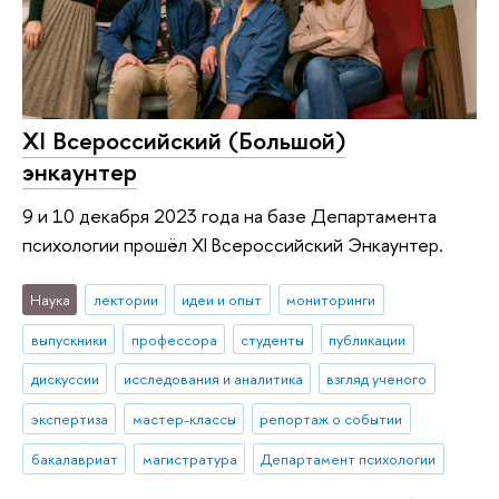
XI Всероссийский (Большой)
энкаунтер
9 и 10 декабря 2023 года на базе Департамента
психологии прошёл XI Всероссийский Энкаунтер.
Наука
лектории
идеи и опыт
мониторинги
выпускники
профессора
студенты
публикации
дискуссии
исследования и аналитика
взгляд ученого
экспертиза
мастер-классы
репортаж о событии
бакалавриат
магистратура
Департамент психологии