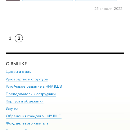
28 апреля 2022
1
2
О ВЫШКЕ
ОБ
Цифры и факты
Ли
Руководство и структура
Дов
Устойчивое развитие в НИУ ВШЭ
Ол
Преподаватели и сотрудники
При
Корпуса и общежития
Вы
Закупки
При
Обращения граждан в НИУ ВШЭ
Ас
Фонд целевого капитала
До