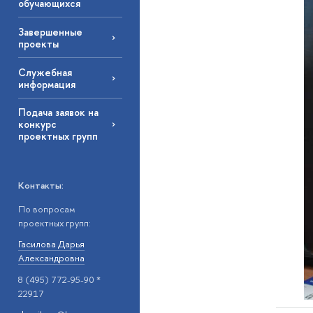
обучающихся
Завершенные
проекты
Служебная
информация
Подача заявок на
конкурс
проектных групп
Контакты:
По вопросам
проектных групп:
Гасилова Дарья
Александровна
8 (495) 772-95-90 *
22917