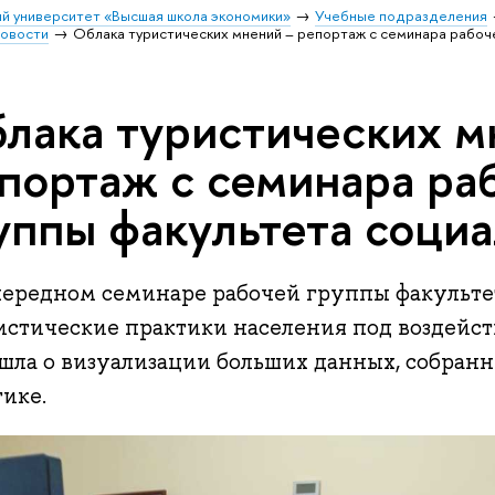
й университет «Высшая школа экономики»
Учебные подразделения
овости
Облака туристических мнений – репортаж с семинара рабоче
лака туристических м
портаж с семинара ра
уппы факультета соци
чередном семинаре рабочей группы факульте
истические практики населения под воздейс
 шла о визуализации больших данных, собран
ике.