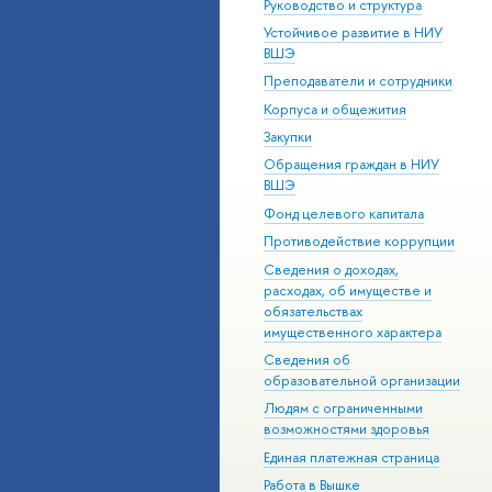
Руководство и структура
Устойчивое развитие в НИУ
ВШЭ
Преподаватели и сотрудники
Корпуса и общежития
Закупки
Обращения граждан в НИУ
ВШЭ
Фонд целевого капитала
Противодействие коррупции
Сведения о доходах,
расходах, об имуществе и
обязательствах
имущественного характера
Сведения об
образовательной организации
Людям с ограниченными
возможностями здоровья
Единая платежная страница
Работа в Вышке