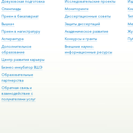
Довузовская подготовка
Исследовательские проекты
Из
Олимпиады
Мониторинги
Кн
Прием в бакалавриат
Диссертационные советы
Ти
Вышка+
Защиты диссертаций
Ме
Прием в магистратуру
Академическое развитие
Жу
Аспирантура
Конкурсы и гранты
Пу
Дополнительное
Внешние научно-
образование
информационные ресурсы
Центр развития карьеры
Бизнес-инкубатор ВШЭ
Образовательные
партнерства
Обратная связь и
взаимодействие с
получателями услуг