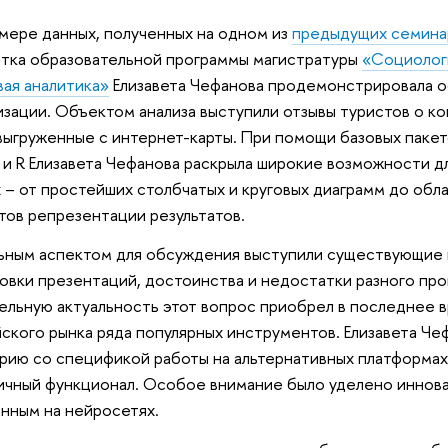
мере данных, полученных на одном из
предыдущих семина
тка образовательной программы магистратуры
«Социолог
ая аналитика»
Елизавета Чефанова продемонстрировала о
изации. Объектом анализа выступили отзывы туристов о к
выгруженные с интернет-карты. При помощи базовых паке
 и R Елизавета Чефанова раскрыла широкие возможности д
 – от простейших столбчатых и круговых диаграмм до обла
тов репрезентации результатов.
ным аспектом для обсуждения выступили существующие 
овки презентаций, достоинства и недостатки разного про
ельную актуальность этот вопрос приобрел в последнее в
ского рынка ряда популярных инструментов. Елизавета Че
рию со спецификой работы на альтернативных платформа
ичный функционал. Особое внимание было уделено иннов
нным на нейросетях.