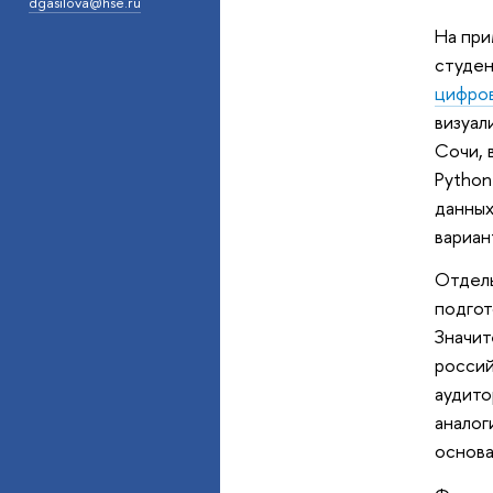
dgasilova@hse.ru
На при
студен
цифров
визуал
Сочи, 
Python
данных
вариан
Отдель
подгот
Значит
россий
аудито
аналог
основа