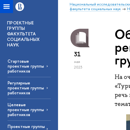
Национальный исследовательски
факультета социальных наук
Н
ПРОЕКТНЫЕ
ГРУППЫ
Об
ФАКУЛЬТЕТА
СОЦИАЛЬНЫХ
ре
НАУК
31
гр
Стартовые
мая
проектные группы
2023
работников
На о
Регулярные
«Тур
проектные группы
работников
речь
темат
Целевые
проектные группы
работников
Проектные группы