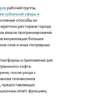
ров
рабочей группы,
ия публичной сферы и
сновные способы их
онкретном ресторане города
тов языков программирования
ля визуализации больших
ков слов и иных популярных
платформы и приложения для
граммного софта.
ремя, после ухода с
фанова познакомила
х, предоставляющих
ационным smart-функциям,