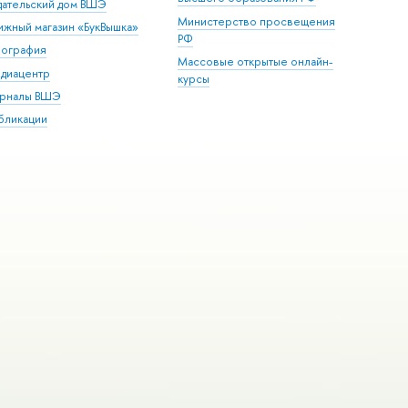
дательский дом ВШЭ
Министерство просвещения
ижный магазин «БукВышка»
РФ
пография
Массовые открытые онлайн-
диацентр
курсы
рналы ВШЭ
бликации