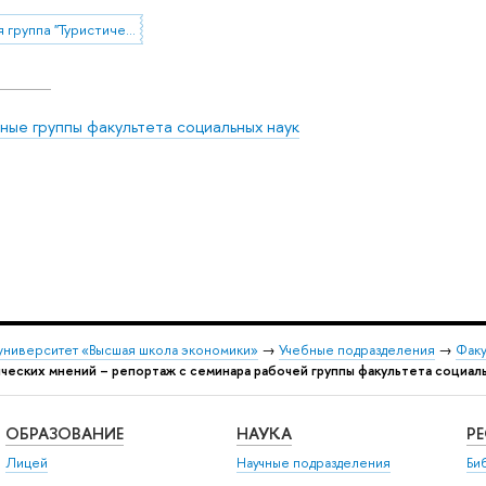
Рабочая группа "Туристические практики населения под воздействием внешних шоков: возможности и ограничения изучения опросными и не-опросными методами"
ные группы факультета социальных наук
университет «Высшая школа экономики»
→
Учебные подразделения
→
Факу
ческих мнений – репортаж с семинара рабочей группы факультета социаль
ОБРАЗОВАНИЕ
НАУКА
Р
Лицей
Научные подразделения
Би