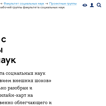
Факультет социальных наук
Проектные группы
рабочей группы факультета социальных наук
 с
ы
наук
та социальных наук
твием внешних шоков»
ьно разобран и
нлайн-карт на
твенно облегчающего и