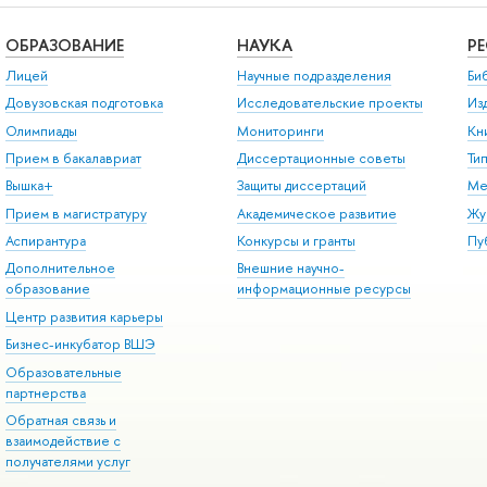
ОБРАЗОВАНИЕ
НАУКА
Р
Лицей
Научные подразделения
Би
Довузовская подготовка
Исследовательские проекты
Из
Олимпиады
Мониторинги
Кн
Прием в бакалавриат
Диссертационные советы
Ти
Вышка+
Защиты диссертаций
Ме
Прием в магистратуру
Академическое развитие
Жу
Аспирантура
Конкурсы и гранты
Пу
Дополнительное
Внешние научно-
образование
информационные ресурсы
Центр развития карьеры
Бизнес-инкубатор ВШЭ
Образовательные
партнерства
Обратная связь и
взаимодействие с
получателями услуг