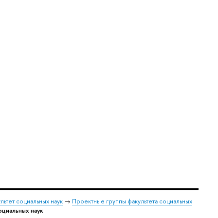
льтет социальных наук
→
Проектные группы факультета социальных
оциальных наук