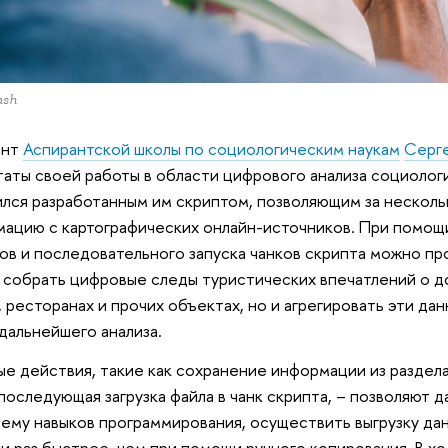
ash
ант
Аспирантской школы по социологическим наукам
Серге
таты своей работы в области цифрового анализа социологи
лся разработанным им скриптом, позволяющим за несколь
ацию с картографических онлайн-источников. При помощ
ов и последовательного запуска чанков скрипта можно пр
 собрать цифровые следы туристических впечатлений о 
, ресторанах и прочих объектах, но и агрегировать эти да
 дальнейшего анализа.
е действия, такие как сохранение информации из раздела
 последующая загрузка файла в чанк скрипта, – позволяют 
му навыков программирования, осуществить выгрузку дан
и раз быстрее, чем при помощи ручного копирования. В х