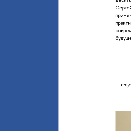
Сергей
примен
практи
соврем
будуще
сту