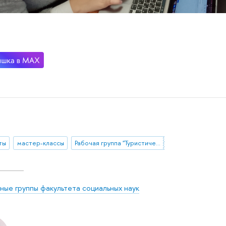
ты
мастер-классы
Рабочая группа "Туристические практики населения под воздействием внешних шоков: возможности и ограничения изучения опросными и не-опросными методами"
ные группы факультета социальных наук