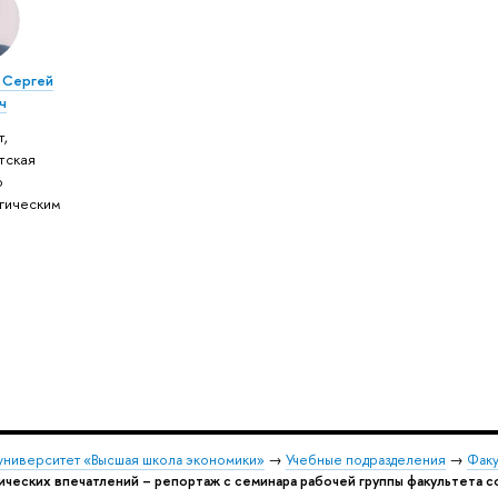
 Сергей
ч
т,
тская
о
гическим
университет «Высшая школа экономики»
→
Учебные подразделения
→
Факу
ических впечатлений – репортаж с семинара рабочей группы факультета с