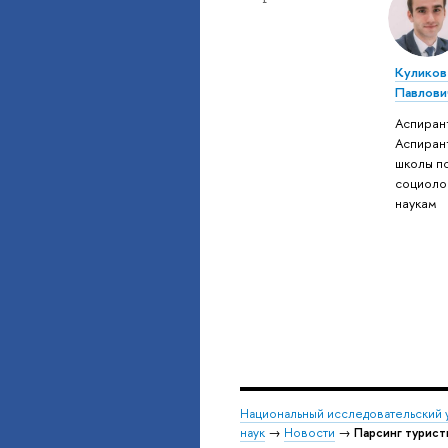
Куликов
Павлови
Аспиран
Аспиран
школы п
социоло
наукам
Национальный исследовательский 
наук
→
Новости
→
Парсинг турист