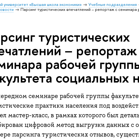
й университет «Высшая школа экономики»
Учебные подразделения
овости
Парсинг туристических впечатлений – репортаж с семинара 
рсинг туристических
ечатлений – репортаж
минара рабочей групп
культета социальных 
чередном семинаре рабочей группы факульте
истические практики населения под воздейс
л мастер-класс, в рамках которого был детал
бирован цифровой метод выгрузки данных с о
ере парсинга туристических отзывов, сущес