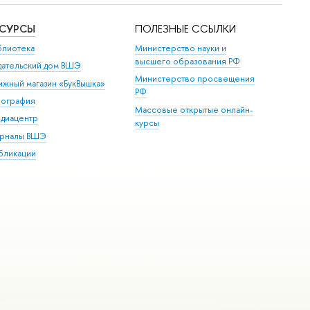
ЕСУРСЫ
ПОЛЕЗНЫЕ ССЫЛКИ
блиотека
Министерство науки и
высшего образования РФ
дательский дом ВШЭ
Министерство просвещения
ижный магазин «БукВышка»
РФ
пография
Массовые открытые онлайн-
диацентр
курсы
рналы ВШЭ
бликации