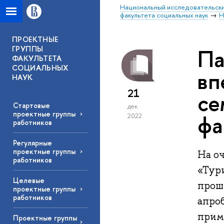
Национальный исследовательски
факультета социальных наук
Н
ПРОЕКТНЫЕ
ГРУППЫ
Па
ФАКУЛЬТЕТА
СОЦИАЛЬНЫХ
вп
НАУК
21
се
Стартовые
дек
проектные группы
фа
2022
работников
Регулярные
проектные группы
На о
работников
«Тур
Целевые
проше
проектные группы
работников
апро
прим
Проектные группы