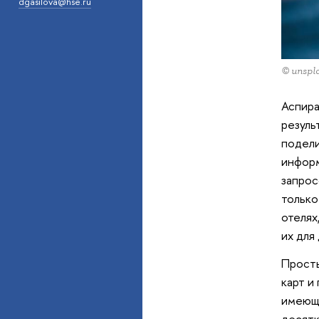
dgasilova@hse.ru
© unspl
Аспир
резуль
подели
информ
запрос
только
отелях
их для
Просты
карт и
имеюще
десятк