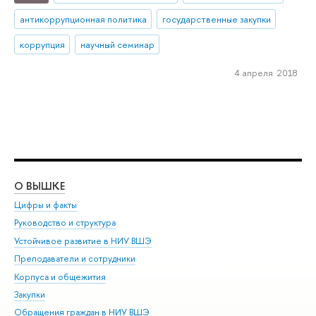
антикоррупционная политика
государственные закупки
коррупция
научный семинар
4 апреля 2018
О ВЫШКЕ
ОБ
Цифры и факты
Ли
Руководство и структура
Дов
Устойчивое развитие в НИУ ВШЭ
Ол
Преподаватели и сотрудники
При
Корпуса и общежития
Вы
Закупки
При
Обращения граждан в НИУ ВШЭ
Ас