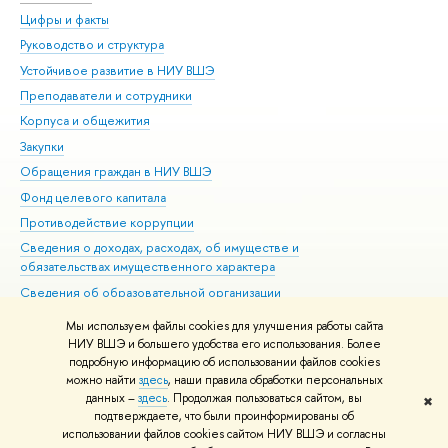
Цифры и факты
Ли
Руководство и структура
Дов
Устойчивое развитие в НИУ ВШЭ
Ол
Преподаватели и сотрудники
При
Корпуса и общежития
Вы
Закупки
При
Обращения граждан в НИУ ВШЭ
Ас
Фонд целевого капитала
До
Противодействие коррупции
Цен
Сведения о доходах, расходах, об имуществе и
Би
обязательствах имущественного характера
Об
Сведения об образовательной организации
Обр
Людям с ограниченными возможностями здоровья
Мы используем файлы cookies для улучшения работы сайта
Единая платежная страница
НИУ ВШЭ и большего удобства его использования. Более
подробную информацию об использовании файлов cookies
Работа в Вышке
можно найти
здесь
, наши правила обработки персональных
данных –
здесь
. Продолжая пользоваться сайтом, вы
✖
Редактору
подтверждаете, что были проинформированы об
© НИУ ВШЭ 1993–2026
Адреса и контакты
Условия использования
использовании файлов cookies сайтом НИУ ВШЭ и согласны