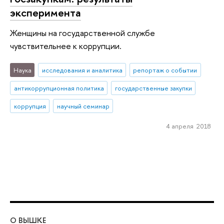
эксперимента
Женщины на государственной службе
чувствительнее к коррупции.
Наука
исследования и аналитика
репортаж о событии
антикоррупционная политика
государственные закупки
коррупция
научный семинар
4 апреля 2018
О ВЫШКЕ
ОБ