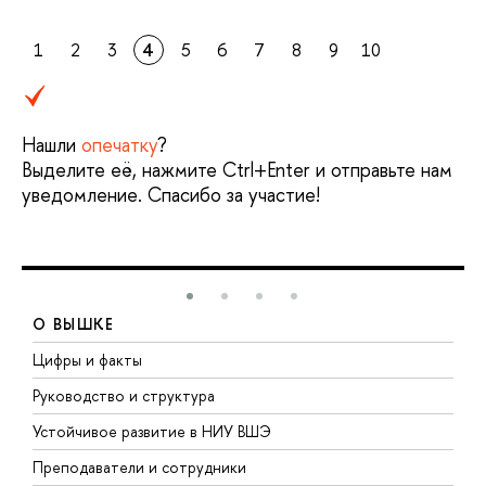
1
2
3
4
5
6
7
8
9
10
Нашли
опечатку
?
Выделите её, нажмите Ctrl+Enter и отправьте нам
уведомление. Спасибо за участие!
О ВЫШКЕ
Цифры и факты
Л
Руководство и структура
Д
Устойчивое развитие в НИУ ВШЭ
О
Преподаватели и сотрудники
П