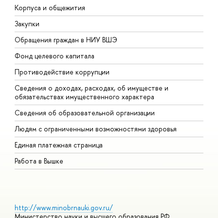
Корпуса и общежития
В
Закупки
П
Обращения граждан в НИУ ВШЭ
А
Фонд целевого капитала
Д
Противодействие коррупции
Ц
Сведения о доходах, расходах, об имуществе и
Б
обязательствах имущественного характера
О
Сведения об образовательной организации
О
Людям с ограниченными возможностями здоровья
Единая платежная страница
Работа в Вышке
http://www.minobrnauki.gov.ru/
Министерство науки и высшего образования РФ