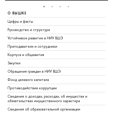
О ВЫШКЕ
Цифры и факты
Л
Руководство и структура
Д
Устойчивое развитие в НИУ ВШЭ
О
Преподаватели и сотрудники
П
Корпуса и общежития
В
Закупки
П
Обращения граждан в НИУ ВШЭ
А
Фонд целевого капитала
Д
Противодействие коррупции
Ц
Сведения о доходах, расходах, об имуществе и
Б
обязательствах имущественного характера
О
Сведения об образовательной организации
О