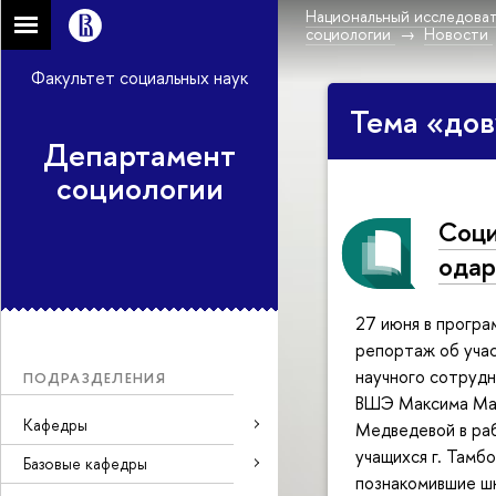
Национальный исследоват
социологии
Новости
Факультет социальных наук
Тема «дов
Департамент
социологии
Соци
одар
27 июня в програ
репортаж об уча
научного сотруд
ПОДРАЗДЕЛЕНИЯ
ВШЭ Максима Мар
Кафедры
Медведевой в ра
учащихся г. Тамб
Базовые кафедры
познакомившие шк