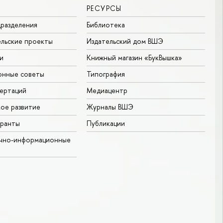
РЕСУРСЫ
разделения
Библиотека
льские проекты
Издательский дом ВШЭ
и
Книжный магазин «БукВышка»
онные советы
Типография
ертаций
Медиацентр
ое развитие
Журналы ВШЭ
гранты
Публикации
учно-информационные