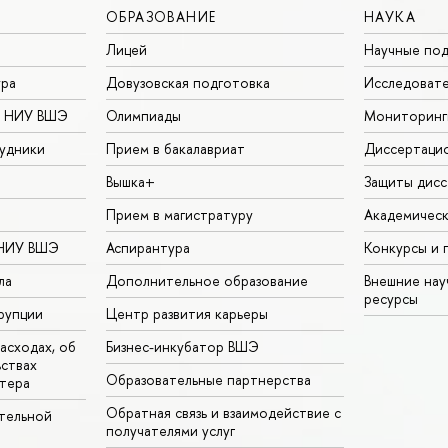
ОБРАЗОВАНИЕ
НАУКА
Лицей
Научные под
ура
Довузовская подготовка
Исследовате
в НИУ ВШЭ
Олимпиады
Мониторинг
удники
Прием в бакалавриат
Диссертаци
Вышка+
Защиты дисс
Прием в магистратуру
Академическ
 НИУ ВШЭ
Аспирантура
Конкурсы и 
ла
Дополнительное образование
Внешние на
ресурсы
рупции
Центр развития карьеры
асходах, об
Бизнес-инкубатор ВШЭ
ьствах
Образовательные партнерства
тера
Обратная связь и взаимодействие с
тельной
получателями услуг