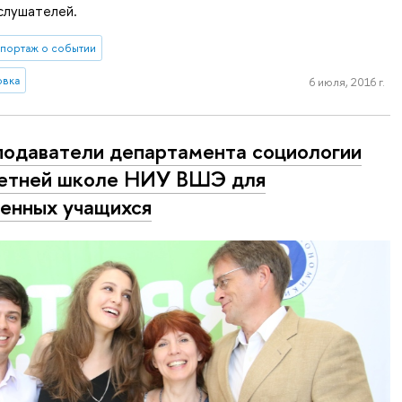
слушателей.
портаж о событии
овка
6 июля, 2016 г.
одаватели департамента социологии
етней школе НИУ ВШЭ для
енных учащихся