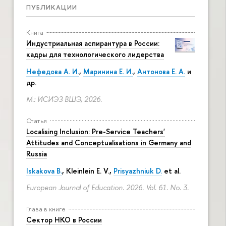
ПУБЛИКАЦИИ
Книга
Индустриальная аспирантура в России:
кадры для технологического лидерства
Нефедова А. И.
,
Маринина Е. И.
,
Антонова Е. А.
и
др.
М.: ИСИЭЗ ВШЭ, 2026.
Статья
Localising Inclusion: Pre-Service Teachers'
Attitudes and Conceptualisations in Germany and
Russia
Iskakova B.
, Kleinlein E. V.,
Prisyazhniuk D.
et al.
European Journal of Education. 2026. Vol. 61. No. 3.
Глава в книге
Сектор НКО в России