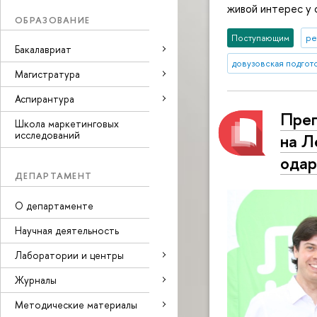
живой интерес у 
ОБРАЗОВАНИЕ
Поступающим
ре
Бакалавриат
довузовская подгот
Магистратура
Аспирантура
Преп
Школа маркетинговых
исследований
на Л
одар
ДЕПАРТАМЕНТ
О департаменте
Научная деятельность
Лаборатории и центры
Журналы
Методические материалы