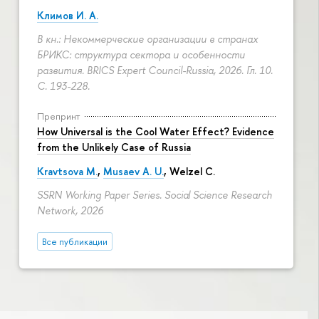
Климов И. А.
В кн.: Некоммерческие организации в странах
БРИКС: структура сектора и особенности
развития. BRICS Expert Council-Russia, 2026. Гл. 10.
С. 193-228.
Препринт
How Universal is the Cool Water Effect? Evidence
from the Unlikely Case of Russia
Kravtsova M.
,
Musaev A. U.
,
Welzel C.
SSRN Working Paper Series. Social Science Research
Network, 2026
Все публикации