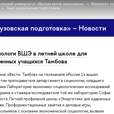
ельский университет «Высшая школа экономики»
Факультет со
Тема «довузовская подготовка»
узовская подготовка» – Новости
ологи ВШЭ в летней школе для
енных учащихся Тамбова
мме «Вести. Тамбов» на телеканале «Россия 1» вышел
стии преподавателя департамента социологии, младшего
ника Лаборатории экономико-социологических исследований
кина и стажера-исследователя той же лаборатории Софьи
боте Летней профильной школы «Энергетик» для одаренных
ова. Профориентационные занятия и деловые игры,
ольников с основами экономической социологии, вызвали