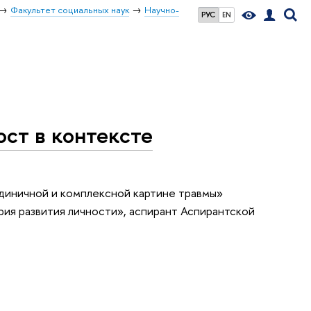
Факультет социальных наук
Научно-
РУС
EN
ост в контексте
диничной и комплексной картине травмы»
рия развития личности», аспирант Аспирантской