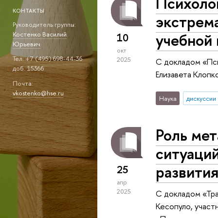
Психолог
КОНТАКТЫ
экстрема
Руководитель группы:
учебной 
Костенко Василий
10
Юрьевич
окт
Тел: +7 (495) 698-44-36
2025
С докладом «Пси
доб. 15366
Елизавета Клопк
Почта:
vkostenko@hse.ru
Наука
дискуссии
Роль ме
ситуаций
развития
25
апр
2025
С докладом «Тра
Кесопуло, участ