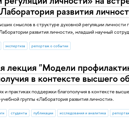
 регуляции личности» на встр
«Лаборатория развития личнос
сших смыслов в структуре духовной регуляции личности п
Лаборатории развития личности», младший научный сотру
экспертиза
репортаж о событии
я лекция "Модели профилактик
олучия в контексте высшего о
х и практиках поддержки благополучия в контексте высш
-учебной группы «Лаборатория развития личности».
нги
студенты
публикации
исследования и аналитика
репортаж