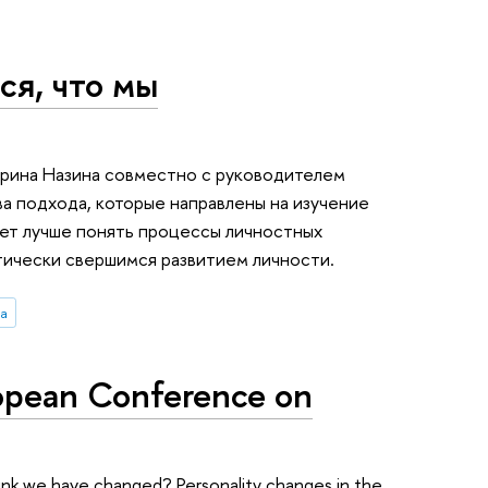
ся, что мы
ерина Назина совместно с руководителем
а подхода, которые направлены на изучение
ет лучше понять процессы личностных
тически свершимся развитием личности.
а
opean Conference on
 we have changed? Personality changes in the