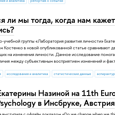
ния и аналитика
репортаж о событии
 ли мы тогда, когда нам кажет
ись?
о-учебной группы «Лаборатория развития личности» Екат
м Костенко в новой опубликованной статье сравнивают дв
щих на изменения личности. Данное исследование помога
личия между субъективным восприятием изменений и фак
и
исследования и аналитика
статистические данные
аспирантур
катерины Назиной на 11th Eur
 Psychology в Инсбруке, Австрия
 выступила с офлайн докладом «Do we change when we think