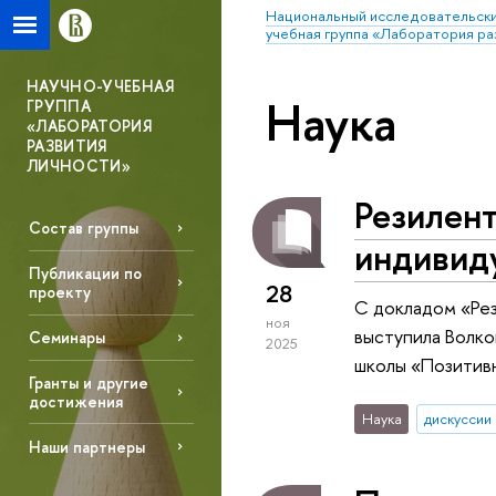
Национальный исследовательски
учебная группа «Лаборатория ра
НАУЧНО-УЧЕБНАЯ
Наука
ГРУППА
«ЛАБОРАТОРИЯ
РАЗВИТИЯ
ЛИЧНОСТИ»
Резилент
Состав группы
индивид
Публикации по
28
проекту
С докладом «Рез
ноя
выступила Волко
Семинары
2025
школы «Позитивн
Гранты и другие
достижения
Наука
дискуссии
Наши партнеры