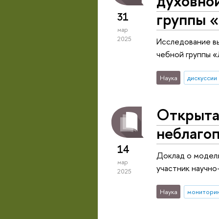
духовной
группы 
31
мар
2025
Исследование вы
чебной группы «
Наука
дискуссии
Открыта
неблагоп
14
Доклад о моделя
мар
участник научно
2025
Наука
монитори