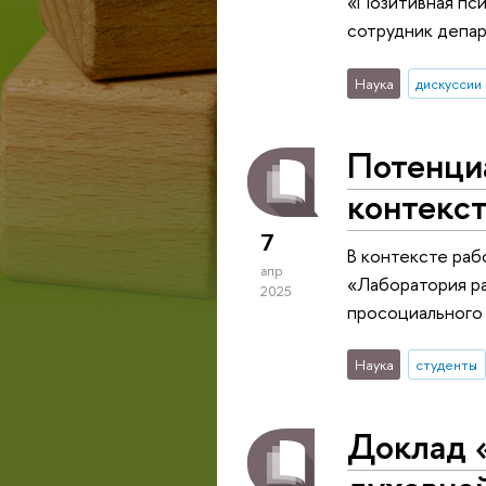
«Позитивная пси
сотрудник депар
Наука
дискуссии
Потенци
контекс
7
В контексте раб
апр
«Лаборатория ра
2025
просоциального
Наука
студенты
Доклад 