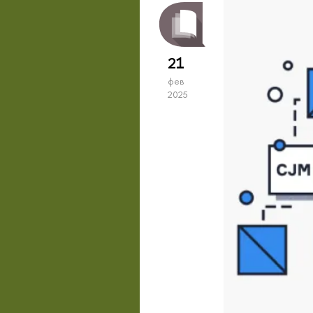
21
фев
2025