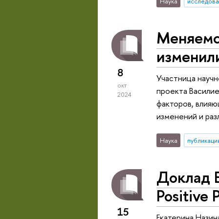
Наука
исследова
Меняемся
изменил
8
Участница научн
окт
проекта Василие
2024
факторов, влияю
изменений и раз
Наука
публикаци
Доклад Е
Positive
15
Екатерина Назина