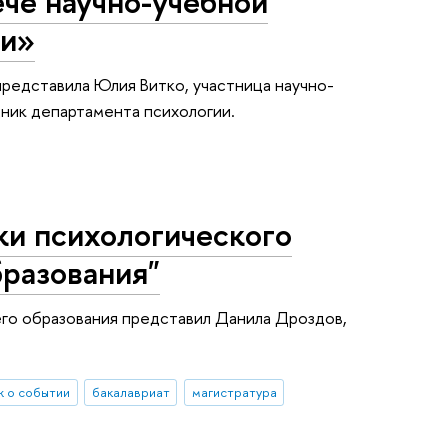
ече научно-учебной
ти»
редставила Юлия Витко, участница научно-
дник департамента психологии.
и психологического
бразования"
его образования представил Данила Дроздов,
 о событии
бакалавриат
магистратура