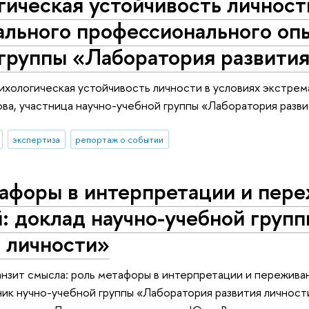
ическая устойчивость личност
льного профессионального опы
группы «Лаборатория развития
хологическая устойчивость личности в условиях экстре
ова, участница научно-учебной группы «Лаборатория разви
экспертиза
репортаж о событии
тафоры в интерпретации и пер
: доклад научно-учебной груп
 личности»
нзит смысла: роль метафоры в интерпретации и пережива
ник нучно-учебной группы «Лаборатория развития личност