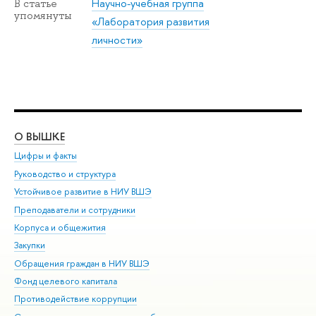
Научно-учебная группа
В статье
упомянуты
«Лаборатория развития
личности»
О ВЫШКЕ
ОБ
Цифры и факты
Ли
Руководство и структура
Дов
Устойчивое развитие в НИУ ВШЭ
Ол
Преподаватели и сотрудники
При
Корпуса и общежития
Вы
Закупки
При
Обращения граждан в НИУ ВШЭ
Ас
Фонд целевого капитала
До
Противодействие коррупции
Цен