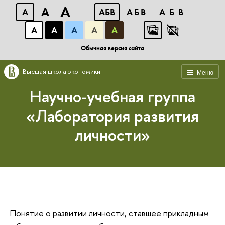
A
A
A
АБВ
АБВ
АБВ
А
А
А
А
А
Обычная версия сайта
Высшая школа экономики
Меню
Научно-учебная группа
«Лаборатория развития
личности»
Понятие о развитии личности, ставшее прикладным