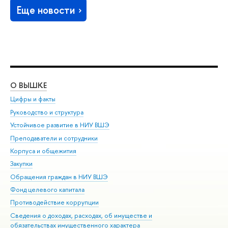
Еще новости
О ВЫШКЕ
ОБ
Цифры и факты
Ли
Руководство и структура
Дов
Устойчивое развитие в НИУ ВШЭ
Ол
Преподаватели и сотрудники
При
Корпуса и общежития
Вы
Закупки
При
Обращения граждан в НИУ ВШЭ
Ас
Фонд целевого капитала
До
Противодействие коррупции
Цен
Сведения о доходах, расходах, об имуществе и
Би
обязательствах имущественного характера