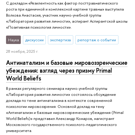
С докладом «Резилентность как фактор посттравматического
роста при единичной и комплексной картине травмы» выступила
Волкова Анастасия, участник научно-учебной группы
«Лаборатория развития личности», аспирант Аспирантской школы
«Позитивная психология личности».
Наука
дискуссии
экспертиза
репортаж о событии
28 ноября, 2025 г.
Антинатализм и базовые мировоззренческие
убеждения: взгляд через призму Primal
World Beliefs
В рамках регулярного семинара научно-учебной группы
«Лаборатория развития личности» состоялось обсуждение
доклада по теме антинатализма в контексте современной
психологии мировоззрения. Основной доклад на тему
«Антинатализм и базовые мировоззренческие убеждения (Primal
World Beliefs)» представил Александр Комаров, магистрант
Московского государственного психолого-педагогического
университета.