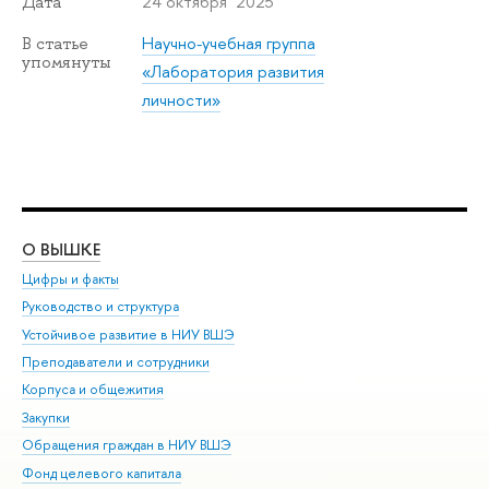
24 октября 2025
Дата
Научно-учебная группа
В статье
упомянуты
«Лаборатория развития
личности»
О ВЫШКЕ
ОБ
Цифры и факты
Ли
Руководство и структура
Дов
Устойчивое развитие в НИУ ВШЭ
Ол
Преподаватели и сотрудники
При
Корпуса и общежития
Вы
Закупки
При
Обращения граждан в НИУ ВШЭ
Ас
Фонд целевого капитала
До