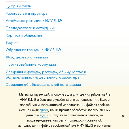
Цифры и факты
Ли
Руководство и структура
Дов
Устойчивое развитие в НИУ ВШЭ
Ол
Преподаватели и сотрудники
При
Корпуса и общежития
Вы
Закупки
При
Обращения граждан в НИУ ВШЭ
Ас
Фонд целевого капитала
До
Противодействие коррупции
Цен
Сведения о доходах, расходах, об имуществе и
Би
обязательствах имущественного характера
Об
Сведения об образовательной организации
Обр
Людям с ограниченными возможностями здоровья
Мы используем файлы cookies для улучшения работы сайта
Единая платежная страница
НИУ ВШЭ и большего удобства его использования. Более
подробную информацию об использовании файлов cookies
Работа в Вышке
можно найти
здесь
, наши правила обработки персональных
данных –
здесь
. Продолжая пользоваться сайтом, вы
✖
Редактору
подтверждаете, что были проинформированы об
© НИУ ВШЭ 1993–2026
Адреса и контакты
Условия использования
использовании файлов cookies сайтом НИУ ВШЭ и согласны