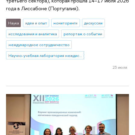
третьего сектора), которая прошла 14–17 июля 2026
года в Лиссабоне (Португалия).
Наука
идеи и опыт
мониторинги
дискуссии
исследования и аналитика
репортаж о событии
международное сотрудничество
Научно-учебная лаборатория междисциплинарных исследований некоммерческого сектора
23 июля