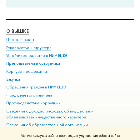
О ВЫШКЕ
ОБ
Цифры и факты
Ли
Руководство и структура
Дов
Устойчивое развитие в НИУ ВШЭ
Ол
Преподаватели и сотрудники
При
Корпуса и общежития
Вы
Закупки
При
Обращения граждан в НИУ ВШЭ
Ас
Фонд целевого капитала
До
Противодействие коррупции
Цен
Сведения о доходах, расходах, об имуществе и
Би
обязательствах имущественного характера
Об
Сведения об образовательной организации
Обр
Людям с ограниченными возможностями здоровья
Мы используем файлы cookies для улучшения работы сайта