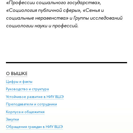
«Профессии социального государства»,
«Социология публичной сферы», «Семья и
социальные неравенства» и Группы исследований
социологии науки и профессий.
О ВЫШКЕ
ОБ
Цифры и факты
Ли
Руководство и структура
Дов
Устойчивое развитие в НИУ ВШЭ
Ол
Преподаватели и сотрудники
При
Корпуса и общежития
Вы
Закупки
При
Обращения граждан в НИУ ВШЭ
Ас