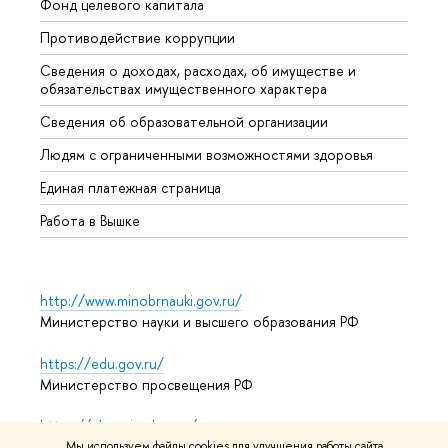
Фонд целевого капитала
Допол
Противодействие коррупции
Центр
Сведения о доходах, расходах, об имуществе и
Бизне
обязательствах имущественного характера
Образ
Сведения об образовательной организации
Обрат
Людям с ограниченными возможностями здоровья
Единая платежная страница
Работа в Вышке
http://www.minobrnauki.gov.ru/
Министерство науки и высшего образования РФ
https://edu.gov.ru/
Министерство просвещения РФ
https://elearning.hse.ru/mooc
Массовые открытые онлайн-курсы
Мы используем файлы cookies для улучшения работы сайта