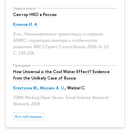
Глава в книге
Сектор НКО в России
Климов И. А.
В кн.: Некоммерческие организации в странах
БРИКС: структура сектора и особенности
развития. BRICS Expert Council-Russia, 2026. Гл. 10.
С. 193-228.
Препринт
How Universal is the Cool Water Effect? Evidence
from the Unlikely Case of Russia
Kravtsova M.
,
Musaev A. U.
,
Welzel C.
SSRN Working Paper Series. Social Science Research
Network, 2026
Все публикации