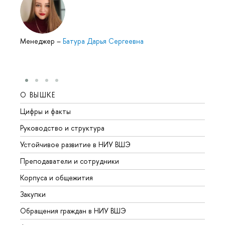
Менеджер
–
Батура Дарья Сергеевна
О ВЫШКЕ
ОБР
Цифры и факты
Лице
Руководство и структура
Довуз
Устойчивое развитие в НИУ ВШЭ
Олим
Преподаватели и сотрудники
Прием
Корпуса и общежития
Вышк
Закупки
Прием
Обращения граждан в НИУ ВШЭ
Аспир