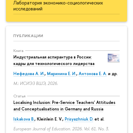
Лаборатория экономико-социологических
исследований
ПУБЛИКАЦИИ
Книга
Индустриальная аспирантура в России:
кадры для технологического лидерства
Нефедова А. И.
,
Маринина Е. И.
,
Антонова Е. А.
и др.
М.: ИСИЭЗ ВШЭ, 2026.
Статья
Localising Inclusion: Pre-Service Teachers' Attitudes
and Conceptualisations in Germany and Russia
Iskakova B.
, Kleinlein E. V.,
Prisyazhniuk D.
et al.
European Journal of Education. 2026. Vol. 61. No. 3.