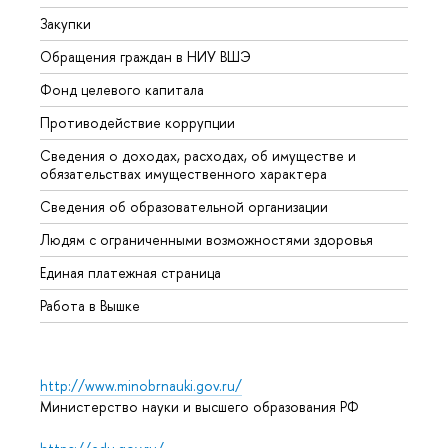
Закупки
Прием
Обращения граждан в НИУ ВШЭ
Аспир
Фонд целевого капитала
Допол
Противодействие коррупции
Центр
Сведения о доходах, расходах, об имуществе и
Бизне
обязательствах имущественного характера
Образ
Сведения об образовательной организации
Обрат
Людям с ограниченными возможностями здоровья
Единая платежная страница
Работа в Вышке
http://www.minobrnauki.gov.ru/
Министерство науки и высшего образования РФ