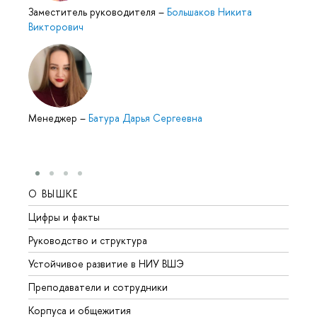
Заместитель руководителя
–
Большаков Никита
Викторович
Менеджер
–
Батура Дарья Сергеевна
О ВЫШКЕ
ОБР
Цифры и факты
Лице
Руководство и структура
Довуз
Устойчивое развитие в НИУ ВШЭ
Олим
Преподаватели и сотрудники
Прием
Корпуса и общежития
Вышк