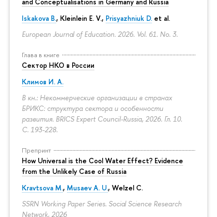
and Conceptualisations in Germany and Russia
Iskakova B.
, Kleinlein E. V.,
Prisyazhniuk D.
et al.
European Journal of Education. 2026. Vol. 61. No. 3.
Глава в книге
Сектор НКО в России
Климов И. А.
В кн.: Некоммерческие организации в странах
БРИКС: структура сектора и особенности
развития. BRICS Expert Council-Russia, 2026. Гл. 10.
С. 193-228.
Препринт
How Universal is the Cool Water Effect? Evidence
from the Unlikely Case of Russia
Kravtsova M.
,
Musaev A. U.
,
Welzel C.
SSRN Working Paper Series. Social Science Research
Network, 2026