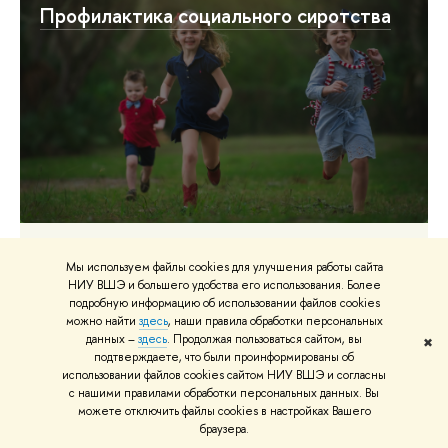
Профилактика социального сиротства
Проект совместно с Таганским детским фондом
Мы используем файлы cookies для улучшения работы сайта
НИУ ВШЭ и большего удобства его использования. Более
подробную информацию об использовании файлов cookies
можно найти
здесь
, наши правила обработки персональных
данных –
здесь
. Продолжая пользоваться сайтом, вы
Исследование социальных эффектов
✖
подтверждаете, что были проинформированы об
программы "Помощь рядом" для
использовании файлов cookies сайтом НИУ ВШЭ и согласны
с нашими правилами обработки персональных данных. Вы
маломобильных граждан
можете отключить файлы cookies в настройках Вашего
браузера.